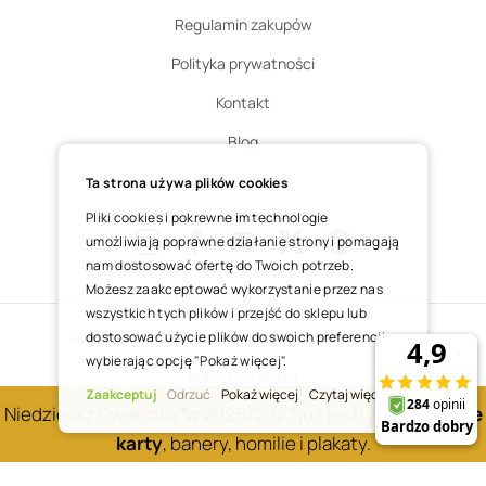
Regulamin zakupów
Polityka prywatności
Kontakt
Blog
Zgłoś zwrot
Ta strona używa plików cookies
Pliki cookies i pokrewne im technologie
umożliwiają poprawne działanie strony i pomagają
nam dostosować ofertę do Twoich potrzeb.
Instagram
Facebook
Youtube
X
Pinterest
Możesz zaakceptować wykorzystanie przez nas
wszystkich tych plików i przejść do sklepu lub
dostosować użycie plików do swoich preferencji,
COPYRIGHT © 2025 ŚWIĘTY WOJCIECH DOM MEDIALNY SP. Z O.O.
wybierając opcję "Pokaż więcej".
REALIZACJA SKLEPU
Zaakceptuj
Odrzuć
Pokaż więcej
Czytaj więcej
Niedziela z Owieczką 🐑 2026/2027 już jest! Zobacz
nowe
karty
, banery, homilie i plakaty.