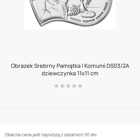
Skip
to
Obrazek Srebrny Pamiątka I Komunii DS03/2A
dziewczynka 11x11 cm
the
beginning
Ocena:
0
100
% of
of
the
images
gallery
Obecna cena jest najniższą z ostatnich 30 dni