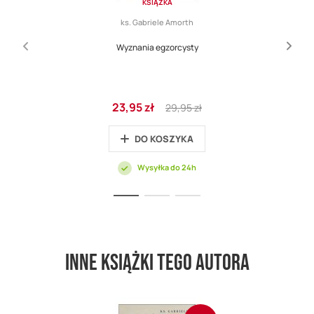
KSIĄŻKA
ks. Gabriele Amorth
Wyznania egzorcysty
Cena
Regular
23,95 zł
29,95 zł
promocyjna
Price
DO KOSZYKA
Wysyłka do 24h
Inne książki tego autora