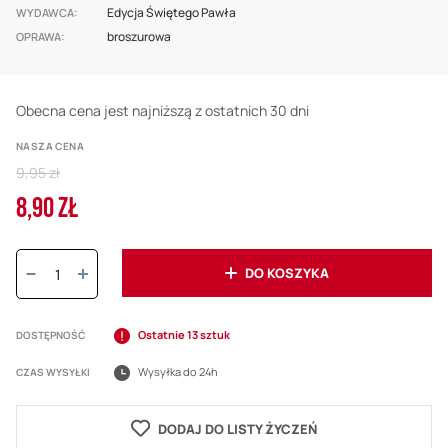
Edycja Świętego Pawła
WYDAWCA
broszurowa
OPRAWA
Obecna cena jest najniższą z ostatnich 30 dni
NASZA CENA
Regular
9,95 zł
Price
8,90 ZŁ
Cena
promocyjna
Ilość:
DO KOSZYKA
Ostatnie 13 sztuk
DOSTĘPNOŚĆ
Wysyłka do 24h
CZAS WYSYŁKI
DODAJ DO LISTY ŻYCZEŃ