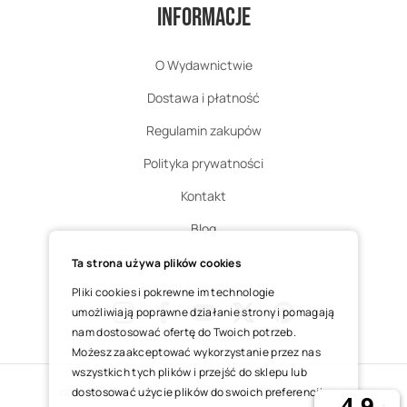
Informacje
O Wydawnictwie
Dostawa i płatność
Regulamin zakupów
Polityka prywatności
Kontakt
Blog
Zgłoś zwrot
Ta strona używa plików cookies
Pliki cookies i pokrewne im technologie
umożliwiają poprawne działanie strony i pomagają
nam dostosować ofertę do Twoich potrzeb.
Instagram
Facebook
Youtube
X
Pinterest
Możesz zaakceptować wykorzystanie przez nas
wszystkich tych plików i przejść do sklepu lub
dostosować użycie plików do swoich preferencji,
COPYRIGHT © 2025 ŚWIĘTY WOJCIECH DOM MEDIALNY SP. Z O.O.