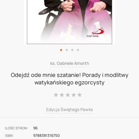
Skip
ks. Gabriele Amorth
to
Odejdź ode mnie szatanie! Porady i modlitwy
watykańskiego egzorcysty
the
beginning
Ocena:
0
100
% of
of
Edycja Świętego Pawła
the
images
gallery
96
ILOŚĆ STRON
9788381316750
ISBN