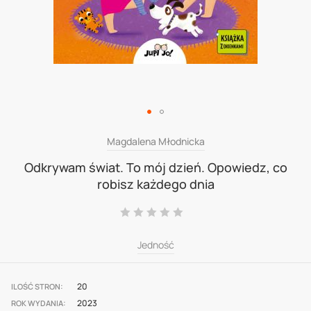
Skip
Magdalena Młodnicka
to
Odkrywam świat. To mój dzień. Opowiedz, co
robisz każdego dnia
the
beginning
Ocena:
0
100
% of
of
Jedność
the
images
gallery
20
ILOŚĆ STRON
2023
ROK WYDANIA