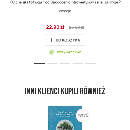
Cicha siła to twoja moc. Jak docenić introwertyków. seria: Ja i moje
emocje
Cena
Regular
22,90 zł
28,90 zł
promocyjna
Price
DO KOSZYKA
Wysyłka do 24h
Inni klienci kupili również
Nowość