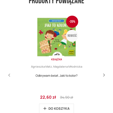
Produkty powiązane
-35%
Nowość
KSIĄŻKA
Agnieszka Matz, Magdalena Młodnicka
Odkrywam świat. Jaki to kolor?
Cena
Regular
22,60 zł
34,90 zł
promocyjna
Price
DO KOSZYKA