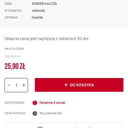
9788381444729
ISBN
Jedność
WYDAWCA
twarda
OPRAWA
Obecna cena jest najniższą z ostatnich 30 dni
NASZA CENA
Regular
39,90 zł
Price
25,90 ZŁ
Cena
promocyjna
Ilość:
DO KOSZYKA
Ostatnie 2 sztuki
DOSTĘPNOŚĆ
Wysyłka do 24h
CZAS WYSYŁKI