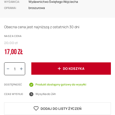
Wydawnictwo Świętego Wojciecha
WYDAWCA
broszurowa
OPRAWA
Obecna cena jest najniższą z ostatnich 30 dni
NASZA CENA
Regular
20,00 zł
Price
17,00 ZŁ
Cena
promocyjna
Ilość:
DO KOSZYKA
Produkt dostępny gotowy do wysyłki
DOSTĘPNOŚĆ
Wysyłka do 24h
CZAS WYSYŁKI
DODAJ DO LISTY ŻYCZEŃ