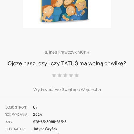
Skip
s. Ines Krawczyk MChR
to
Ojcze nasz, czyli czy TATUŚ ma wolną chwilkę?
the
Ocena:
beginning
0
100
% of
of
Wydawnictwo Świętego Wojciecha
the
images
64
ILOŚĆ STRON
gallery
2024
ROK WYDANIA
978-83-8065-633-8
ISBN
Jutyna Czyżak
ILUSTRATOR