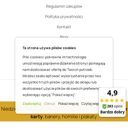
Regulamin zakupów
Polityka prywatności
Kontakt
Blog
Zgłoś zwrot
Ta strona używa plików cookies
Pliki cookies i pokrewne im technologie
umożliwiają poprawne działanie strony i pomagają
nam dostosować ofertę do Twoich potrzeb.
Instagram
Facebook
Youtube
X
Pinterest
Możesz zaakceptować wykorzystanie przez nas
wszystkich tych plików i przejść do sklepu lub
dostosować użycie plików do swoich preferencji,
COPYRIGHT © 2025 ŚWIĘTY WOJCIECH DOM MEDIALNY SP. Z O.O.
wybierając opcję "Pokaż więcej".
REALIZACJA SKLEPU
Zaakceptuj
Odrzuć
Pokaż więcej
Czytaj więcej
Niedziela z Owieczką 🐑 2026/2027 już jest! Zobacz
nowe
karty
, banery, homilie i plakaty.