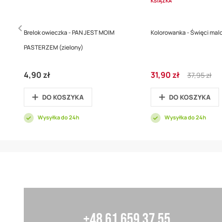
KSIĄŻKA
Brelok owieczka - PAN JEST MOIM
Kolorowanka - Święci ma
PASTERZEM (zielony)
Cena
Regular
4,90 zł
31,90 zł
37,95 zł
promocyjna
Price
DO KOSZYKA
DO KOSZYKA
Wysyłka do 24h
Wysyłka do 24h
+48 61 659 37 55