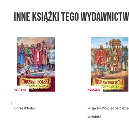
Inne książki tego wydawnict
KSIĄŻKA
KSIĄŻKA
Chrzest Polski
Misja św. Wojciecha Z dzi
kościoła