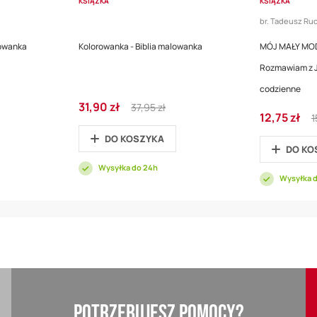
KSIĄŻKA
KSIĄŻKA
br. Tadeusz Ruc
lowanka
Kolorowanka - Biblia malowanka
MÓJ MAŁY MOD
Rozmawiam z J
codzienne
Cena
Regular
31,90 zł
37,95 zł
Cena
R
promocyjna
Price
12,75 zł
1
promocyjna
P
DO KOSZYKA
DO KO
Wysyłka do 24h
Wysyłka 
POTRZEBUJESZ POMOCY?