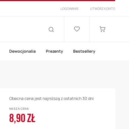
LOGOWANIE
UTWÓRZ KONTO
Lista
życzeń
Mój koszyk
SZUKAJ
Dewocjonalia
Prezenty
Bestsellery
Obecna cena jest najniższą z ostatnich 30 dni
NASZA CENA
8,90 ZŁ