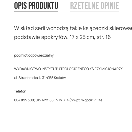
Opis produktu
Rzetelne opinie
images
gallery
W skład serii wchodzą takie książeczki skierowa
podstawie apokryfów. 17 x 25 cm, str. 16
podmiot odpowiedzialny:
WYDAWNICTWO INSTYTUTU TEOLOGICZNEGO KSIĘŻY MISJONARZY
ul. Stradomska 4, 31-058 Kraków
Telefon:
604 895 388; 012 422-88-77 w. 314 (pn-pt. w godz. 7-14)