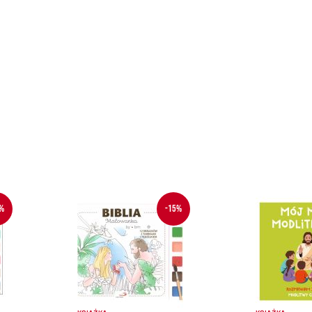
%
-15%