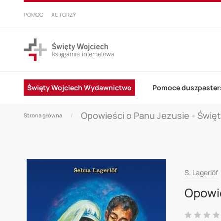
PRZEJDŹ
DO
POMOC
AUTORZY
TREŚCI
Święty Wojciech Wydawnictwo
Pomoce duszpaster
Opowieści o Panu Jezusie - Świę
Strona główna
Skip
S. Lagerlöf
to
Opowie
the
end
Ocena: