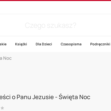
skie
Książki
Dla Dzieci
Czasopisma
Podręczniki
ta Noc
ści o Panu Jezusie - Święta Noc