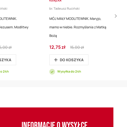
KSIĄŻKA
iński
br. Tadeusz Ruciński
LITEWNIK.
MÓJ MAŁY MODLITEWNIK. Maryjo,
ezusem. Modlitwy
mamo w niebie. Rozmyślania z Matką
Bożą
egular
Cena
Regular
12,75 zł
5,00 zł
15,00 zł
rice
promocyjna
Price
SZYKA
DO KOSZYKA
do 24h
Wysyłka do 24h
INFORMACJE O WYSYŁCE