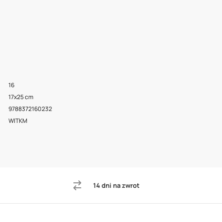
16
17x25 cm
9788372160232
WITKM
14 dni na zwrot