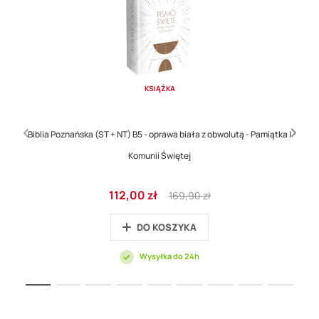
KSIĄŻKA
Biblia Poznańska (ST + NT) B5 - oprawa biała z obwolutą - Pamiątka I
Komunii Świętej
Cena
Regular
112,00 zł
169,90 zł
promocyjna
Price
DO KOSZYKA
Wysyłka do 24h