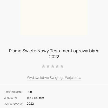
Skip
to
Pismo Święte Nowy Testament oprawa biała
2022
the
beginning
Ocena:
0
100
% of
of
Wydawnictwo Świętego Wojciecha
the
images
528
gallery
ILOŚĆ STRON
135 x 190 mm
WYMIARY
2022
ROK WYDANIA