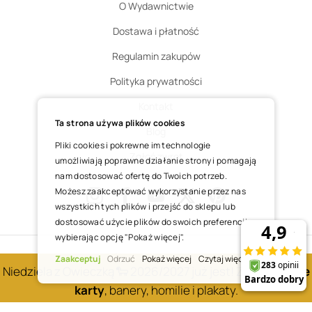
O Wydawnictwie
Dostawa i płatność
Regulamin zakupów
Polityka prywatności
Kontakt
Ta strona używa plików cookies
Blog
Pliki cookies i pokrewne im technologie
Zgłoś zwrot
umożliwiają poprawne działanie strony i pomagają
nam dostosować ofertę do Twoich potrzeb.
Możesz zaakceptować wykorzystanie przez nas
wszystkich tych plików i przejść do sklepu lub
Instagram
Facebook
Youtube
X
Pinterest
dostosować użycie plików do swoich preferencji,
wybierając opcję "Pokaż więcej".
COPYRIGHT © 2025 ŚWIĘTY WOJCIECH DOM MEDIALNY SP. Z O.O.
Zaakceptuj
Odrzuć
Pokaż więcej
Czytaj więcej
Niedziela z Owieczką 🐑 2026/2027 już jest! Zobacz
nowe
REALIZACJA SKLEPU
karty
, banery, homilie i plakaty.