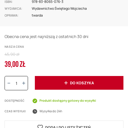
978-83-8065-076-3
ISBN
Wydawnictwo Świętego Wojciecha
WYDAWCA
twarda
OPRAWA
Obecna cena jest najniższą z ostatnich 30 dni
NASZA CENA
Regular
45,90 zł
Price
39,00 ZŁ
Cena
promocyjna
Ilość:
DO KOSZYKA
Produkt dostępny gotowy do wysyłki
DOSTĘPNOŚĆ
Wysyłka do 24h
CZAS WYSYŁKI
DODAJ DO LISTY ŻYCZEŃ