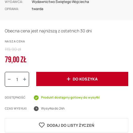
Wydawnictwo Świętego Wojciecha
WYDAWCA
twarda
OPRAWA
Obecna cena jest najniższą z ostatnich 30 dni
NASZA CENA
Regular
119,90 zł
Price
79,00 ZŁ
Cena
promocyjna
Ilość:
DO KOSZYKA
Produkt dostępny gotowy do wysyłki
DOSTĘPNOŚĆ
Wysyłka do 24h
CZAS WYSYŁKI
DODAJ DO LISTY ŻYCZEŃ