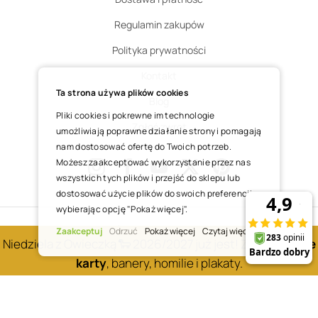
Regulamin zakupów
Polityka prywatności
Kontakt
Ta strona używa plików cookies
Blog
Pliki cookies i pokrewne im technologie
Zgłoś zwrot
umożliwiają poprawne działanie strony i pomagają
nam dostosować ofertę do Twoich potrzeb.
Możesz zaakceptować wykorzystanie przez nas
wszystkich tych plików i przejść do sklepu lub
Instagram
Facebook
Youtube
X
Pinterest
dostosować użycie plików do swoich preferencji,
wybierając opcję "Pokaż więcej".
COPYRIGHT © 2025 ŚWIĘTY WOJCIECH DOM MEDIALNY SP. Z O.O.
Zaakceptuj
Odrzuć
Pokaż więcej
Czytaj więcej
Niedziela z Owieczką 🐑 2026/2027 już jest! Zobacz
nowe
REALIZACJA SKLEPU
karty
, banery, homilie i plakaty.