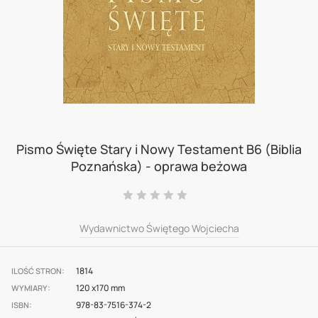
Skip
to
Pismo Święte Stary i Nowy Testament B6 (Biblia
Poznańska) - oprawa beżowa
the
beginning
Ocena:
0
100
% of
of
Wydawnictwo Świętego Wojciecha
the
images
1814
gallery
ILOŚĆ STRON
120 x170 mm
WYMIARY
978-83-7516-374-2
ISBN