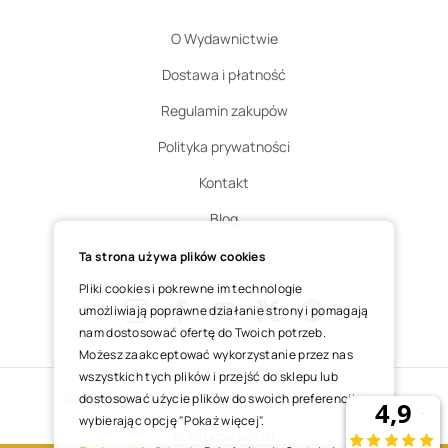
O Wydawnictwie
Dostawa i płatność
Regulamin zakupów
Polityka prywatności
Kontakt
Blog
Zgłoś zwrot
Ta strona używa plików cookies
Pliki cookies i pokrewne im technologie
umożliwiają poprawne działanie strony i pomagają
nam dostosować ofertę do Twoich potrzeb.
Instagram
Facebook
Youtube
X
Pinterest
Możesz zaakceptować wykorzystanie przez nas
wszystkich tych plików i przejść do sklepu lub
dostosować użycie plików do swoich preferencji,
COPYRIGHT © 2025 ŚWIĘTY WOJCIECH DOM MEDIALNY SP. Z O.O.
wybierając opcję "Pokaż więcej".
REALIZACJA SKLEPU