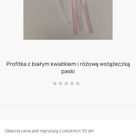
Skip
to
Profitka z białym kwiatkiem i różową wstążeczką
paski
the
beginning
Ocena:
0
100
% of
of
the
images
gallery
Obecna cena jest najniższą z ostatnich 30 dni