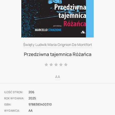
Skip
Święty Ludwik Maria Grignion De Montfort
to
Przedziwna tajemnica Różańca
the
Ocena:
beginning
0
100
% of
of
AA
the
images
206
ILOŚĆ STRON
gallery
2025
ROK WYDANIA
9788383400310
ISBN
AA
WYDAWCA