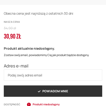
Obecna cena jest najniższą z ostatnich 30 dni
NASZA CENA
Regular
34,90 zł
Price
30,90 ZŁ
Cena
promocyjna
Produkt aktualnie niedostępny.
Zostaw swój email, powiadomimy Cię jak produkt będzie dostępny.
Adres e-mail
POWIADOM MNIE
Produkt niedostępny
DOSTĘPNOŚĆ