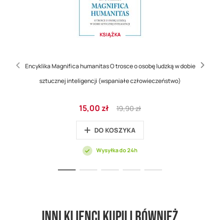
KSIĄŻKA
Encyklika Magnifica humanitas O trosce o osobę ludzką w dobie
sztucznej inteligencji (wspaniałe człowieczeństwo)
Cena
Regular
15,00 zł
19,90 zł
promocyjna
Price
DO KOSZYKA
Wysyłka do 24h
Inni klienci kupili również