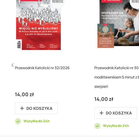
Nowość
Nowo
Przewodnik Katolicki nr 32/2026
Przewodnik Katolicki nr 3
modlitewnikiem 5 minut z
sierpień
14,00 zł
14,00 zł
DO KOSZYKA
DO KOSZYKA
Wysyłka do 24h
Wysyłka do 24h