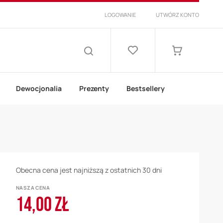
LOGOWANIE
UTWÓRZ KONTO
Lista
życzeń
Mój koszyk
SZUKAJ
Dewocjonalia
Prezenty
Bestsellery
Obecna cena jest najniższą z ostatnich 30 dni
NASZA CENA
14,00 ZŁ