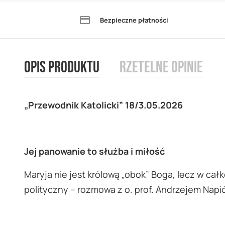
the
Bezpieczne płatności
beginning
of
the
Opis produktu
Rzetelne opinie
images
gallery
„Przewodnik Katolicki” 18/3.05.2026
Jej panowanie to służba i miłość
Maryja nie jest królową „obok” Boga, lecz w cał
polityczny – rozmowa z o. prof. Andrzejem Nap