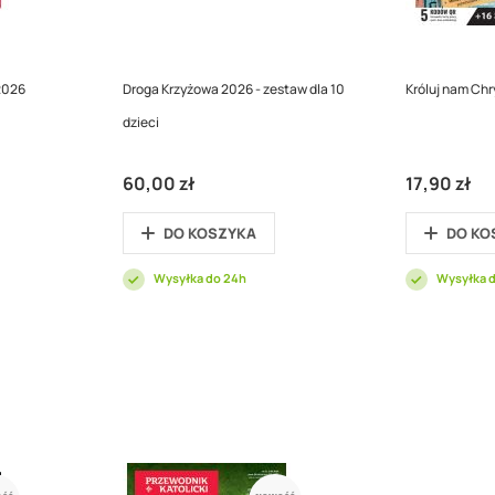
2026
Droga Krzyżowa 2026 - zestaw dla 10
Króluj nam Ch
dzieci
60,00 zł
17,90 zł
DO KOSZYKA
DO KO
Wysyłka do 24h
Wysyłka 