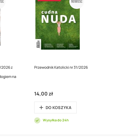
ść
Nowość
0/2026 z
Przewodnik Katolicki nr 31/2026
 Bogiem na
14,00 zł
DO KOSZYKA
Wysyłka do 24h