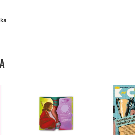
ska
wa