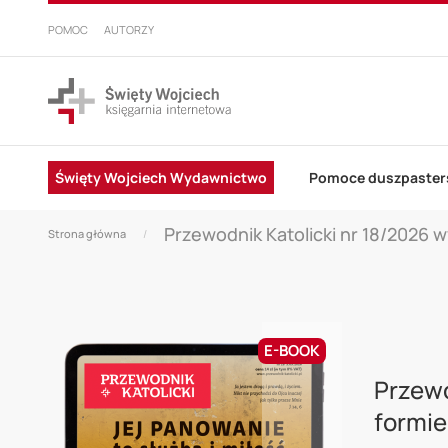
PRZEJDŹ
DO
POMOC
AUTORZY
TREŚCI
Święty Wojciech Wydawnictwo
Pomoce duszpaster
Przewodnik Katolicki nr 18/2026 
Strona główna
Skip
E-BOOK
to
Przewo
the
formie
end