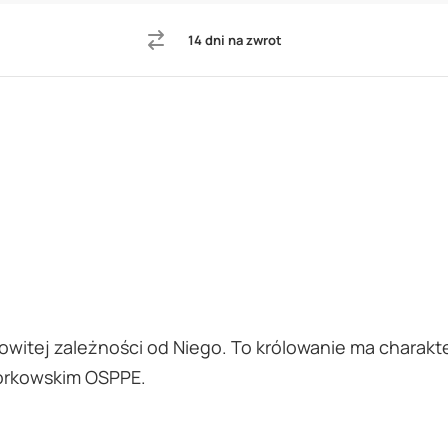
14 dni na zwrot
kowitej zależności od Niego. To królowanie ma charakte
iórkowskim OSPPE.