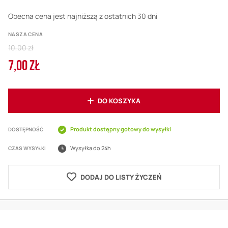
Obecna cena jest najniższą z ostatnich 30 dni
NASZA CENA
Regular
10,00 zł
Price
7,00 ZŁ
Cena
promocyjna
DO KOSZYKA
Produkt dostępny gotowy do wysyłki
DOSTĘPNOŚĆ
Wysyłka do 24h
CZAS WYSYŁKI
DODAJ DO LISTY ŻYCZEŃ