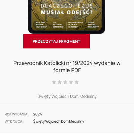
PRZECZYTAJ FRAGMENT
Skip
to
Przewodnik Katolicki nr 19/2024 wydanie w
formie PDF
the
beginning
Ocena:
0
100
% of
of
Święty Wojciech Dom Medialny
the
images
2024
gallery
ROK WYDANIA
Święty Wojciech Dom Medialny
WYDAWCA