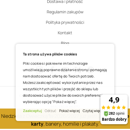
Dostawa i płatność
Regulamin zakupów
Polityka prywatności
Kontakt
Blog
Zgłoś zwrot
Ta strona używa plików cookies
Pliki cookies i pokrewne im technologie
umożliwiają poprawne działanie strony i pomagają
nam dostosować ofertę do Twoich potrzeb.
Instagram
Facebook
Youtube
X
Pinterest
Możesz zaakceptować wykorzystanie przez nas
wszystkich tych plików i przejść do sklepu lub
dostosować użycie plików do swoich preferencji,
COPYRIGHT © 2025 ŚWIĘTY WOJCIECH DOM MEDIALNY SP. Z O.O.
wybierając opcję "Pokaż więcej".
REALIZACJA SKLEPU
Zaakceptuj
Odrzuć
Pokaż więcej
Czytaj więcej
Niedziela z Owieczką 🐑 2026/2027 już jest! Zobacz
nowe
karty
, banery, homilie i plakaty.