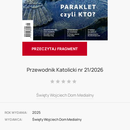
PRZECZYTAJ FRAGMENT
Skip
to
Przewodnik Katolicki nr 21/2026
the
Ocena:
beginning
0
100
% of
of
Święty Wojciech Dom Medialny
the
images
2025
ROK WYDANIA
Święty Wojciech Dom Medialny
gallery
WYDAWCA