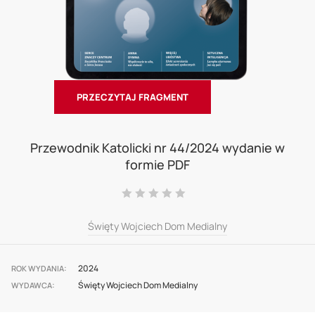
PRZECZYTAJ FRAGMENT
Skip
to
Przewodnik Katolicki nr 44/2024 wydanie w
formie PDF
the
beginning
Ocena:
0
100
% of
of
Święty Wojciech Dom Medialny
the
images
2024
gallery
ROK WYDANIA
Święty Wojciech Dom Medialny
WYDAWCA