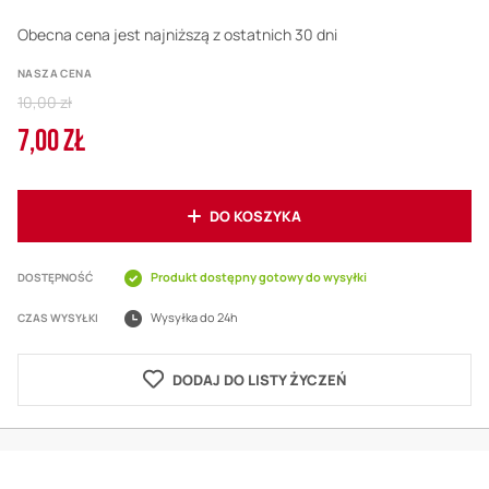
Obecna cena jest najniższą z ostatnich 30 dni
NASZA CENA
Regular
10,00 zł
Price
7,00 ZŁ
Cena
promocyjna
DO KOSZYKA
Produkt dostępny gotowy do wysyłki
DOSTĘPNOŚĆ
Wysyłka do 24h
CZAS WYSYŁKI
DODAJ DO LISTY ŻYCZEŃ