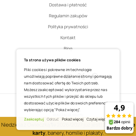
Dostawa i płatność
Regulamin zakupów
Polityka prywatności
Kontakt
Blog
Zgłoś zwrot
Ta strona używa plików cookies
Pliki cookies i pokrewne im technologie
umożliwiają poprawne działanie strony i pomagają
nam dostosować ofertę do Twoich potrzeb.
Instagram
Facebook
Youtube
X
Pinterest
Możesz zaakceptować wykorzystanie przez nas
wszystkich tych plików i przejść do sklepu lub
dostosować użycie plików do swoich preferencji,
COPYRIGHT © 2025 ŚWIĘTY WOJCIECH DOM MEDIALNY SP. Z O.O.
wybierając opcję "Pokaż więcej".
REALIZACJA SKLEPU
Zaakceptuj
Odrzuć
Pokaż więcej
Czytaj więcej
Niedziela z Owieczką 🐑 2026/2027 już jest! Zobacz
nowe
karty
, banery, homilie i plakaty.