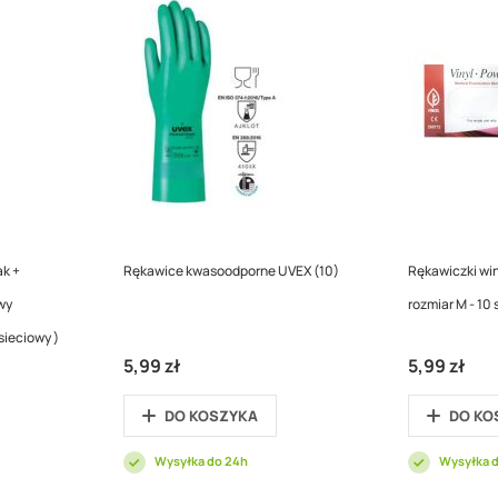
ak +
Rękawice kwasoodporne UVEX (10)
Rękawiczki wi
wy
rozmiar M - 10 
sieciowy )
5,99 zł
5,99 zł
DO KOSZYKA
DO KO
Wysyłka do 24h
Wysyłka 