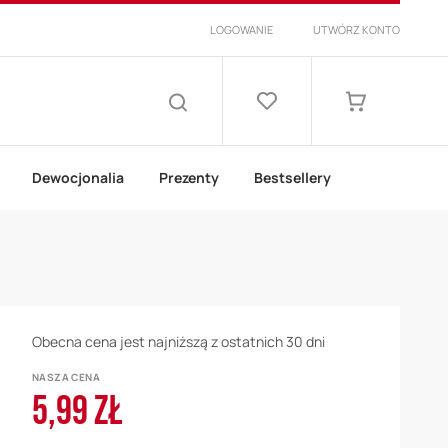
LOGOWANIE
UTWÓRZ KONTO
Lista
życzeń
Mój koszyk
SZUKAJ
Dewocjonalia
Prezenty
Bestsellery
Obecna cena jest najniższą z ostatnich 30 dni
NASZA CENA
5,99 ZŁ