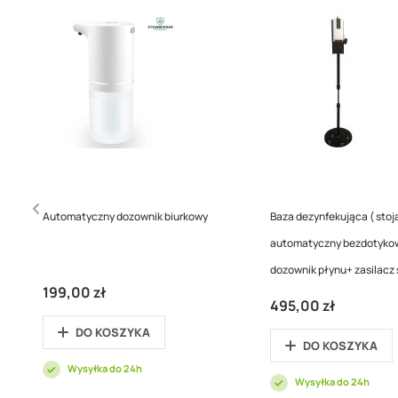
Automatyczny dozownik biurkowy
Baza dezynfekująca ( stoj
automatyczny bezdotyko
dozownik płynu+ zasilacz 
199,00 zł
495,00 zł
DO KOSZYKA
DO KOSZYKA
Wysyłka do 24h
Wysyłka do 24h