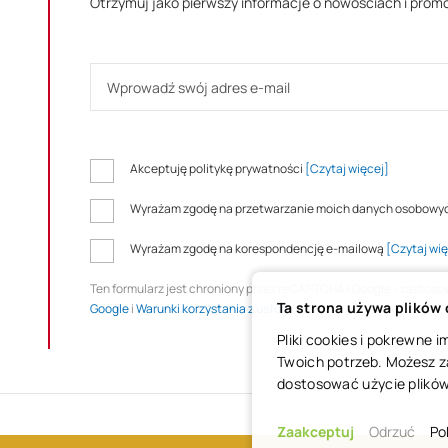
Otrzymuj jako pierwszy informacje o nowościach i prom
Akceptuję politykę prywatności
[Czytaj więcej]
Wyrażam zgodę na przetwarzanie moich danych osobowy
Wyrażam zgodę na korespondencję e-mailową
[Czytaj wię
Ten formularz jest chroniony przez reCAPTCHA i Google - zastos
Ta strona używa plików
Google
i
Warunki korzystania z usługi
.
Pliki cookies i pokrewne
Twoich potrzeb. Możesz z
dostosować użycie plików 
Zaakceptuj
Odrzuć
Po
COPYRIGHT © 2025 ŚWIĘTY WOJCIECH DOM MEDIALNY SP. Z O.O.