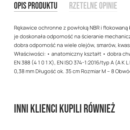
Opis produktu
Rzetelne opinie
images
gallery
Rękawice ochronne z powłoką NBR i flokowaną 
je doskonała odporność na ścieranie mechanicz
dobra odporność na wiele olejów, smarów, kwas
Właściwości: • anatomiczny kształt • dobra c
EN 388 (4 1 0 1 X), EN ISO 374-1:2016/typ A (A 
0,38 mm Długość ok. 35 cm Rozmiar M – 8 Obwód
Inni klienci kupili również