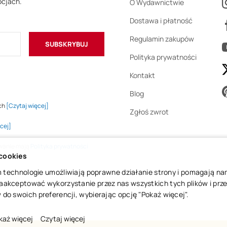
ocjach.
O Wydawnictwie
Dostawa i płatność
Regulamin zakupów
SUBSKRYBUJ
Polityka prywatności
Kontakt
Blog
ch
[Czytaj więcej]
Zgłoś zwrot
cej]
owanie mają
Polityka prywatności
 cookies
 im technologie umożliwiają poprawne działanie strony i pomagają n
aakceptować wykorzystanie przez nas wszystkich tych plików i przej
do swoich preferencji, wybierając opcję "Pokaż więcej".
każ więcej
Czytaj więcej