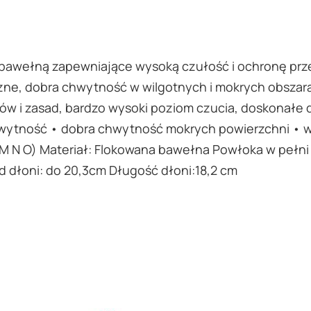
bawełną zapewniające wysoką czułość i ochronę prz
ne, dobra chwytność w wilgotnych i mokrych obszarach
ów i zasad, bardzo wysoki poziom czucia, doskonałe
hwytność • dobra chwytność mokrych powierzchni • w
K L M N O) Materiał: Flokowana bawełna Powłoka w pełn
 dłoni: do 20,3cm Długość dłoni:18,2 cm