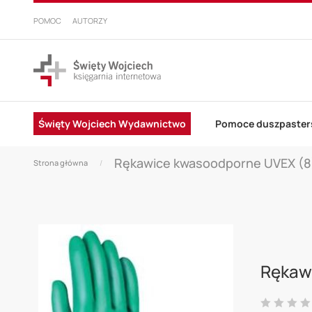
PRZEJDŹ
DO
POMOC
AUTORZY
TREŚCI
Święty Wojciech Wydawnictwo
Pomoce duszpaster
Rękawice kwasoodporne UVEX (8
Strona główna
Skip
to
Rękaw
the
end
Ocena: