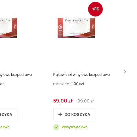
-40%
nylowe bezpudrowe
Rękawiczki winylowe bezpudrowe
szt.
rozmiar M - 100 szt.
Cena
Regular
59,00 zł
99,00 zł
promocyjna
Price
SZYKA
DO KOSZYKA
do 24h
Wysyłka do 24h