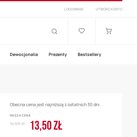
LOGOWANIE
UTWÓRZ KONTO
Lista
życzeń
Mój koszyk
SZUKAJ
Dewocjonalia
Prezenty
Bestsellery
Obecna cena jest najniższą z ostatnich 30 dni
NASZA CENA
13,50 ZŁ
Regular
Cena
14,60 zł
Price
promocyjna