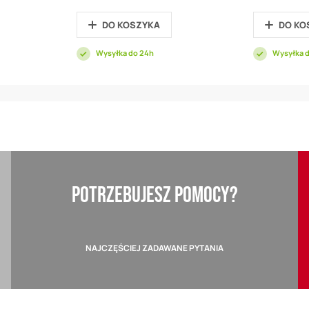
promocyjna
Price
DO KOSZYKA
DO KO
Wysyłka do 24h
Wysyłka 
POTRZEBUJESZ POMOCY?
NAJCZĘŚCIEJ ZADAWANE PYTANIA