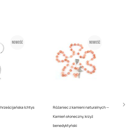
Nowość
Nowość
chrześcijańska Ichtys
Różaniec z kamieni naturalnych —
Kamień słoneczny, krzyż
benedyktyński