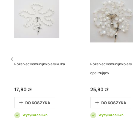
Różaniec komunijny biały kulka
Różaniec komunijny biały
opalizujący
17,90 zł
25,90 zł
DO KOSZYKA
DO KOSZYKA
Wysyłka do 24h
Wysyłka do 24h