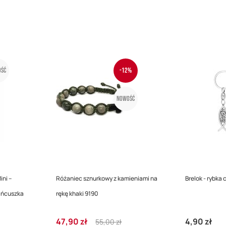
ść
-12%
Nowość
ini –
Różaniec sznurkowy z kamieniami na
Brelok - rybka 
ańcuszka
rękę khaki 9190
Cena
Regular
47,90 zł
4,90 zł
55,00 zł