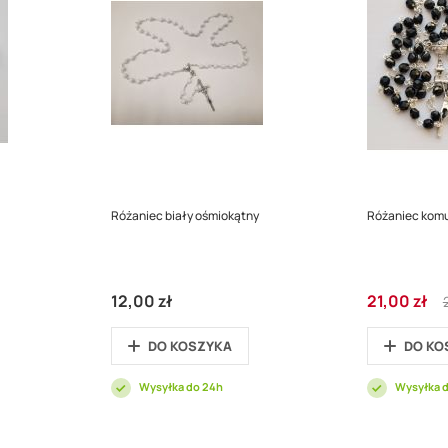
Różaniec biały ośmiokątny
Różaniec komun
Cena
R
12,00 zł
21,00 zł
promocyjna
P
DO KOSZYKA
DO KO
Wysyłka do 24h
Wysyłka 