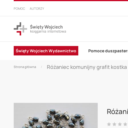
PRZEJDŹ
DO
POMOC
AUTORZY
TREŚCI
Święty Wojciech Wydawnictwo
Pomoce duszpaster
Różaniec komunijny grafit kostka
Strona główna
Skip
to
Różani
the
end
Ocena: