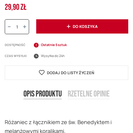
29,90 ZŁ
Ilość:
DO KOSZYKA
Ostatnie 5 sztuk
DOSTĘPNOŚĆ
Wysyłka do 24h
CZAS WYSYŁKI
DODAJ DO LISTY ŻYCZEŃ
Opis produktu
Rzetelne opinie
Różaniec z łącznikiem ze św. Benedyktem i
melanżowymi koralikami.