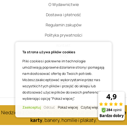
O Wydawnictwie
Dostawa i płatność
Regulamin zakupów
Polityka prywatności
Kontakt
Ta strona używa plików cookies
Blog
Pliki cookies i pokrewne im technologie
Zgłoś zwrot
umożliwiają poprawne działanie strony i pomagają
nam dostosować ofertę do Twoich potrzeb.
Możesz zaakceptować wykorzystanie przez nas
wszystkich tych plików i przejść do sklepu lub
Instagram
Facebook
Youtube
X
Pinterest
dostosować użycie plików do swoich preferencji,
wybierając opcję "Pokaż więcej".
COPYRIGHT © 2025 ŚWIĘTY WOJCIECH DOM MEDIALNY SP. Z O.O.
Zaakceptuj
Odrzuć
Pokaż więcej
Czytaj więcej
Niedziela z Owieczką 🐑 2026/2027 już jest! Zobacz
nowe
REALIZACJA SKLEPU
karty
, banery, homilie i plakaty.