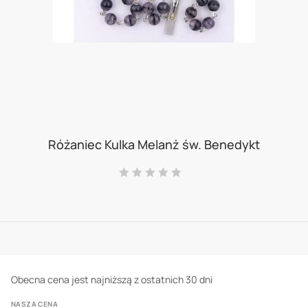
Skip
to
Różaniec Kulka Melanż św. Benedykt
the
Ocena:
beginning
0
100
% of
of
the
images
gallery
Obecna cena jest najniższą z ostatnich 30 dni
NASZA CENA