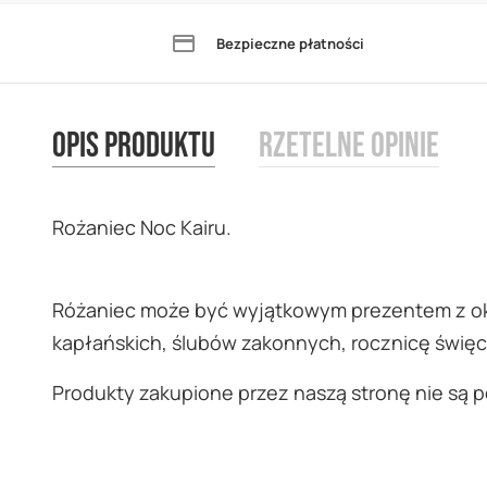
the
Bezpieczne płatności
beginning
of
the
Opis produktu
Rzetelne opinie
images
gallery
Rożaniec Noc Kairu.
Różaniec może być wyjątkowym prezentem z okaz
kapłańskich, ślubów zakonnych, rocznicę świę
Produkty zakupione przez naszą stronę nie są 