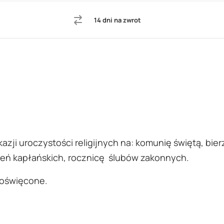
14 dni na zwrot
ji uroczystości religijnych na: komunię świętą, bier
ceń kapłańskich, rocznicę ślubów zakonnych.
poświęcone.