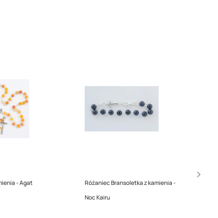
ienia - Agat
Różaniec Bransoletka z kamienia -
Noc Kairu