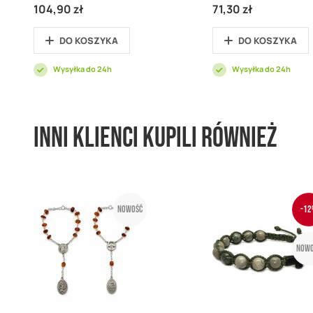
104,90 zł
71,30 zł
DO KOSZYKA
DO KOSZYKA
Wysyłka do 24h
Wysyłka do 24h
Inni klienci kupili również
Nowość
-12
Nowo