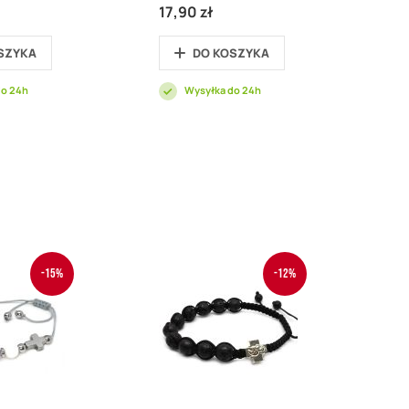
17,90 zł
SZYKA
DO KOSZYKA
do 24h
Wysyłka do 24h
-15%
-12%