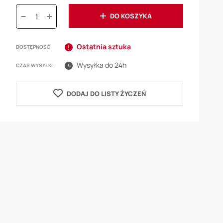
Ilość:
DO KOSZYKA
Ostatnia sztuka
DOSTĘPNOŚĆ
Wysyłka do 24h
CZAS WYSYŁKI
DODAJ DO LISTY ŻYCZEŃ