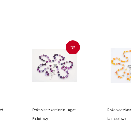
-9%
yt
Różaniec z kamienia - Agat
Różaniec z kam
Fioletowy
Karneolowy