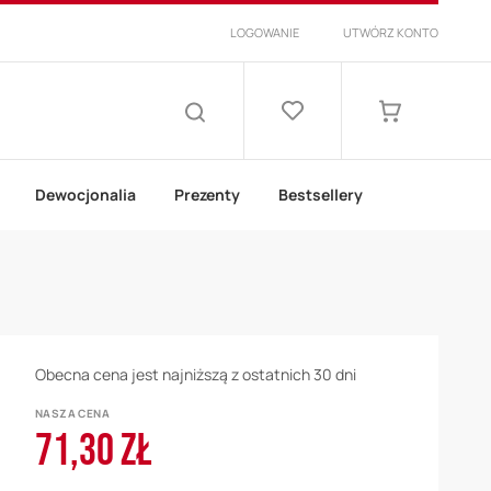
LOGOWANIE
UTWÓRZ KONTO
Lista
życzeń
Mój koszyk
SZUKAJ
Dewocjonalia
Prezenty
Bestsellery
Obecna cena jest najniższą z ostatnich 30 dni
NASZA CENA
71,30 ZŁ