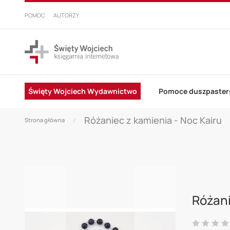
PRZEJDŹ
DO
POMOC
AUTORZY
TREŚCI
Święty Wojciech Wydawnictwo
Pomoce duszpaster
Różaniec z kamienia - Noc Kairu
Strona główna
Skip
to
Różani
the
end
Ocena: