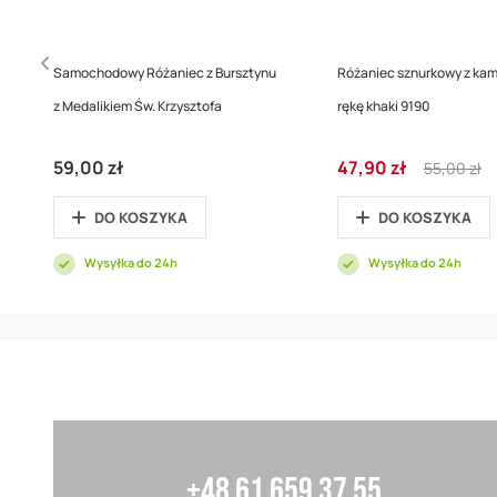
Samochodowy Różaniec z Bursztynu
Różaniec sznurkowy z kam
z Medalikiem Św. Krzysztofa
rękę khaki 9190
Cena
Regular
59,00 zł
47,90 zł
55,00 zł
promocyjna
Price
DO KOSZYKA
DO KOSZYKA
Wysyłka do 24h
Wysyłka do 24h
+48 61 659 37 55