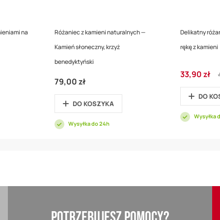
ieniami na
Różaniec z kamieni naturalnych —
Delikatny róża
Kamień słoneczny, krzyż
rękę z kamieni
benedyktyński
Cena
33,90 zł
79,00 zł
promocyjna
DO KO
DO KOSZYKA
Wysyłka 
Wysyłka do 24h
POTRZEBUJESZ POMOCY?