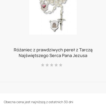
Skip
to
Różaniec z prawdziwych pereł z Tarczą
Najświętszego Serca Pana Jezusa
the
beginning
Ocena:
0
100
% of
of
the
images
gallery
Obecna cena jest najniższą z ostatnich 30 dni