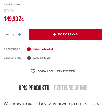
NASZA CENA
Regular
179,90 zł
Price
149,90 ZŁ
Cena
promocyjna
Ilość:
DO KOSZYKA
Ostatnie 6 sztuk
DOSTĘPNOŚĆ
Wysyłka do 24h
CZAS WYSYŁKI
DODAJ DO LISTY ŻYCZEŃ
Opis produktu
Rzetelne opinie
W porównaniu z klasycznymi wersjami różańców,