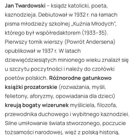
Jan Twardowski
– ksiądz katolicki, poeta,
kaznodzieja. Debiutował w 1932 r. na łamach
pisma młodzieży szkolnej „Kuźnia Młodych”,
którego był współredaktorem (1933–35).
Pierwszy tomik wierszy (Powrót Andersena)
opublikował w 1937 r. W latach
dziewięćdziesiątych minionego wieku znalazł się
u szczytu poczytności i należy do czołówki
poetów polskich.
Różnorodne gatunkowo
książki prozatorskie
(rozważania, myśli,
felietony, aforyzmy, opowiadania dla dzieci)
kreują bogaty wizerunek
myśliciela, filozofa,
przewodnika duchowego i wybitnego kaznodziei.
Silne umiłowanie świata stworzonego, poczucie
tożsamości narodowej, więź z polską historią,