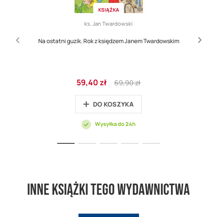
KSIĄŻKA
ks. Jan Twardowski
Na ostatni guzik. Rok z księdzem Janem Twardowskim
Cena
Regular
59,40 zł
69,90 zł
promocyjna
Price
DO KOSZYKA
Wysyłka do 24h
Inne książki tego wydawnictwa