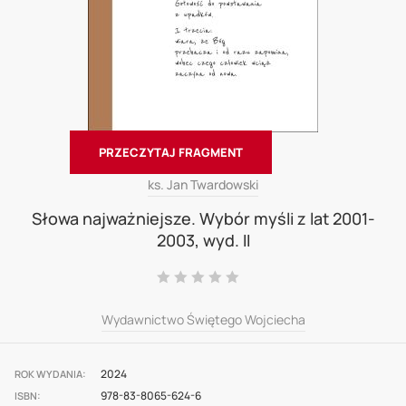
PRZECZYTAJ FRAGMENT
Skip
ks. Jan Twardowski
to
Słowa najważniejsze. Wybór myśli z lat 2001-
2003, wyd. II
the
beginning
Ocena:
0
100
% of
of
Wydawnictwo Świętego Wojciecha
the
images
gallery
2024
ROK WYDANIA
978-83-8065-624-6
ISBN