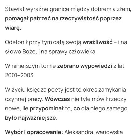
Stawiał wyraźne granice między dobrem a złem,
pomagał patrzeć na rzeczywistość poprzez
wiarę
.
Odsłonił przy tym całą swoją
wrażliwość
– i na
słowo Boże, i na sprawy człowieka.
W niniejszym tomie
zebrano wypowiedzi
z lat
2001–2003.
W życiu księdza poety jest to okres zamykania
czynnej pracy.
Wówczas
nie tyle mówił rzeczy
nowe, ile
przypominał
to,
co
dla niego samego
było najważniejsze
.
Wybór i opracowanie:
Aleksandra Iwanowska