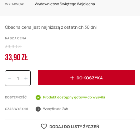
Wydawnictwo Świętego Wojciecha
WYDAWCA
Obecna cena jest najniższą z ostatnich 30 dni
NASZA CENA
Regular
39,90 zł
Price
33,90 ZŁ
Cena
promocyjna
Ilość:
DO KOSZYKA
Produkt dostępny gotowy do wysyłki
DOSTĘPNOŚĆ
Wysyłka do 24h
CZAS WYSYŁKI
DODAJ DO LISTY ŻYCZEŃ