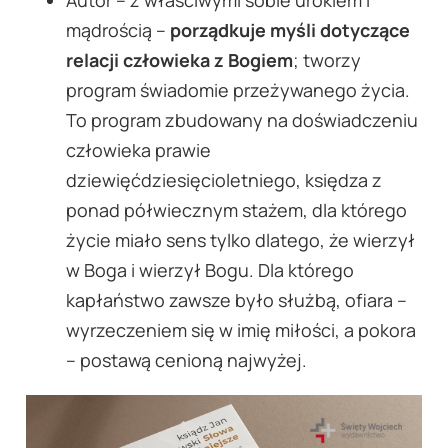
Autor – z właściwymi sobie urokiem i
mądrością –
porządkuje myśli dotyczące
relacji człowieka z Bogiem
; tworzy
program świadomie przeżywanego życia.
To program zbudowany na doświadczeniu
człowieka prawie
dziewięćdziesięcioletniego, księdza z
ponad półwiecznym stażem, dla którego
życie miało sens tylko dlatego, że wierzył
w Boga i wierzył Bogu. Dla którego
kapłaństwo zawsze było służbą, ofiara –
wyrzeczeniem się w imię miłości, a pokora
– postawą cenioną najwyżej.