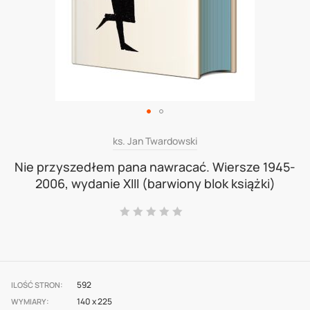
Skip
ks. Jan Twardowski
to
Nie przyszedłem pana nawracać. Wiersze 1945-
2006, wydanie XIII (barwiony blok książki)
the
beginning
Ocena:
0
100
% of
of
the
images
592
gallery
ILOŚĆ STRON
140 x 225
WYMIARY