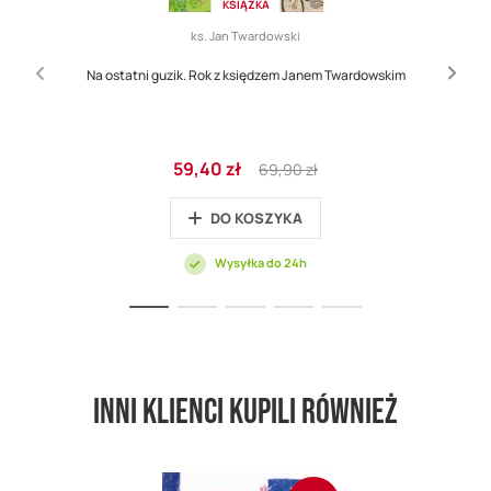
KSIĄŻKA
ks. Jan Twardowski
Na ostatni guzik. Rok z księdzem Janem Twardowskim
Cena
Regular
59,40 zł
69,90 zł
promocyjna
Price
DO KOSZYKA
Wysyłka do 24h
Inni klienci kupili również