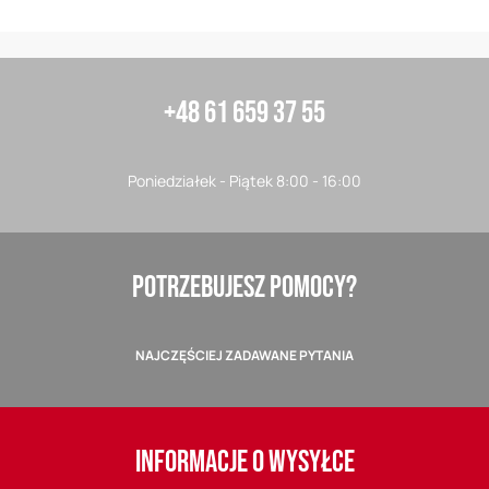
+48 61 659 37 55
Poniedziałek - Piątek 8:00 - 16:00
POTRZEBUJESZ POMOCY?
NAJCZĘŚCIEJ ZADAWANE PYTANIA
INFORMACJE O WYSYŁCE