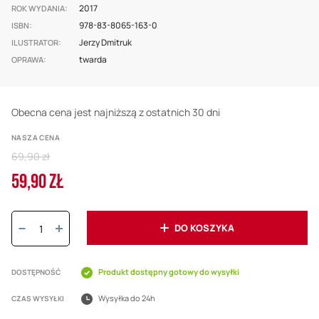
2017
ROK WYDANIA
978-83-8065-163-0
ISBN
Jerzy Dmitruk
ILUSTRATOR
twarda
OPRAWA
Obecna cena jest najniższą z ostatnich 30 dni
NASZA CENA
Regular
69,90 zł
Price
59,90 ZŁ
Cena
promocyjna
Ilość:
DO KOSZYKA
Produkt dostępny gotowy do wysyłki
DOSTĘPNOŚĆ
Wysyłka do 24h
CZAS WYSYŁKI