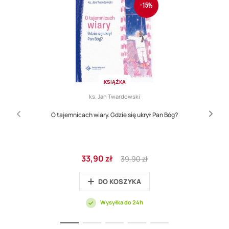
-15%
KSIĄŻKA
ks. Jan Twardowski
O tajemnicach wiary. Gdzie się ukrył Pan Bóg?
Cena
Regular
33,90 zł
39,90 zł
promocyjna
Price
DO KOSZYKA
Wysyłka do 24h