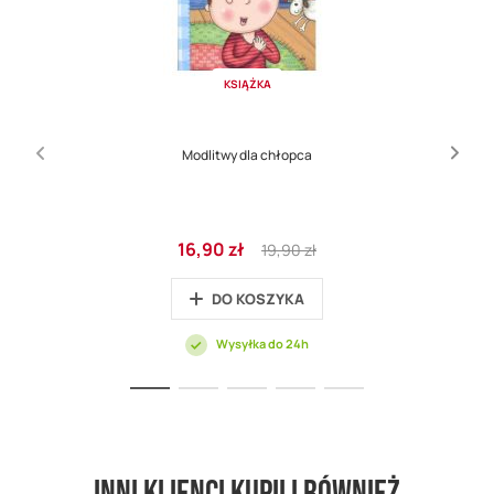
KSIĄŻKA
Modlitwy dla chłopca
Cena
Regular
16,90 zł
19,90 zł
promocyjna
Price
DO KOSZYKA
Wysyłka do 24h