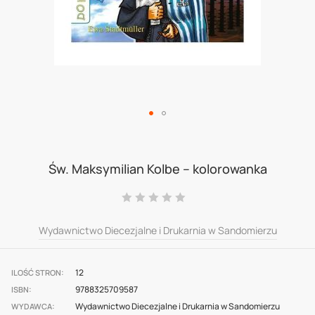
Skip
to
Św. Maksymilian Kolbe – kolorowanka
the
Ocena:
beginning
0
100
% of
of
Wydawnictwo Diecezjalne i Drukarnia w Sandomierzu
the
images
12
ILOŚĆ STRON
9788325709587
gallery
ISBN
Wydawnictwo Diecezjalne i Drukarnia w Sandomierzu
WYDAWCA