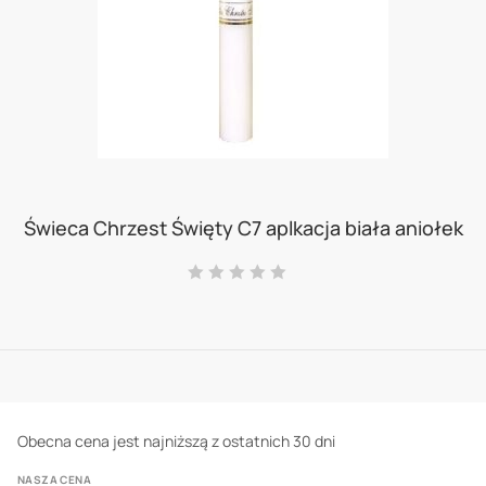
Skip
to
Świeca Chrzest Święty C7 aplkacja biała aniołek
the
Ocena:
beginning
0
100
% of
of
the
images
gallery
Obecna cena jest najniższą z ostatnich 30 dni
NASZA CENA