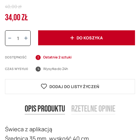
Regular
40,00 zł
Price
34,00 ZŁ
Cena
promocyjna
Ilość:
DO KOSZYKA
Ostatnie 2 sztuki
DOSTĘPNOŚĆ
Wysyłka do 24h
CZAS WYSYŁKI
DODAJ DO LISTY ŻYCZEŃ
Opis produktu
Rzetelne opinie
Świeca z aplikacją
Średnica 35 mm, wyskość 40 cm