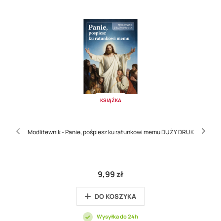
KSIĄŻKA
Modlitewnik - Panie, pośpiesz ku ratunkowi memu DUŻY DRUK
9,99 zł
DO KOSZYKA
Wysyłka do 24h