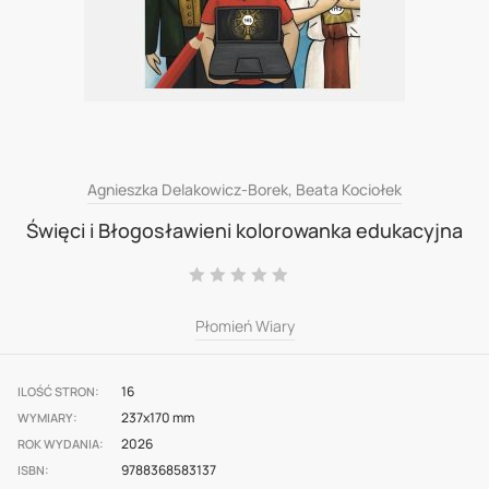
Skip
Agnieszka Delakowicz-Borek, Beata Kociołek
to
Święci i Błogosławieni kolorowanka edukacyjna
the
Ocena:
beginning
0
100
% of
of
Płomień Wiary
the
images
16
ILOŚĆ STRON
gallery
237x170 mm
WYMIARY
2026
ROK WYDANIA
9788368583137
ISBN