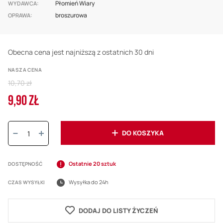
Płomień Wiary
WYDAWCA
broszurowa
OPRAWA
Obecna cena jest najniższą z ostatnich 30 dni
NASZA CENA
Regular
10,70 zł
Price
9,90 ZŁ
Cena
promocyjna
Ilość:
DO KOSZYKA
Ostatnie 20 sztuk
DOSTĘPNOŚĆ
Wysyłka do 24h
CZAS WYSYŁKI
DODAJ DO LISTY ŻYCZEŃ