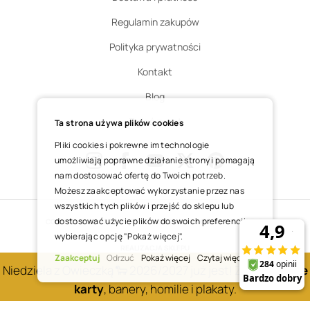
Regulamin zakupów
Polityka prywatności
Kontakt
Blog
Zgłoś zwrot
Ta strona używa plików cookies
Pliki cookies i pokrewne im technologie
umożliwiają poprawne działanie strony i pomagają
nam dostosować ofertę do Twoich potrzeb.
Instagram
Facebook
Youtube
X
Pinterest
Możesz zaakceptować wykorzystanie przez nas
wszystkich tych plików i przejść do sklepu lub
dostosować użycie plików do swoich preferencji,
COPYRIGHT © 2025 ŚWIĘTY WOJCIECH DOM MEDIALNY SP. Z O.O.
wybierając opcję "Pokaż więcej".
REALIZACJA SKLEPU
Zaakceptuj
Odrzuć
Pokaż więcej
Czytaj więcej
Niedziela z Owieczką 🐑 2026/2027 już jest! Zobacz
nowe
karty
, banery, homilie i plakaty.