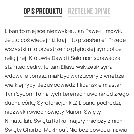
Opis produktu
Rzetelne opinie
Liban to miejsce niezwykłe. Jan Paweł II mówił,
że „to coś więcej niż kraj – to przesłanie”. Przede
wszystkim to przestrzeń o głębokiej symbolice
religijnej. Królowie Dawid i Salomon sprawadzali
stamtąd cedry, to tam Eliasz wskrzesił syna
wdowy, a Jonasz miał być wyrzucony z wnętrza
wielkiej ryby. Jezus odwiedził libańskie miasta:
Tyr i Sydon. To na tych terenach uwolnił od złego
ducha córkę Syrofenicjanki.Z Libanu pochodzą
niezwykli święci: Święty Maron, Święty
Nimatullah, Święta Rafka i najsłynniejszy z nich –
Święty Charbel Makhlouf. Nie bez powodu mawia