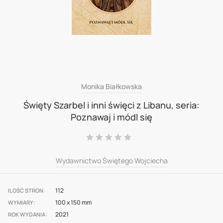
Skip
Monika Białkowska
to
Święty Szarbel i inni święci z Libanu, seria:
Poznawaj i módl się
the
beginning
Ocena:
0
100
% of
of
Wydawnictwo Świętego Wojciecha
the
images
gallery
112
ILOŚĆ STRON
100 x 150 mm
WYMIARY
2021
ROK WYDANIA