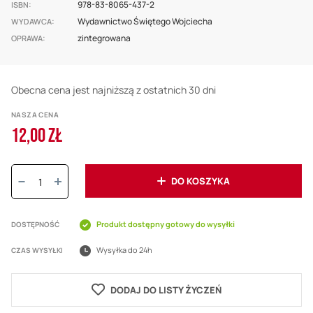
978-83-8065-437-2
ISBN
Wydawnictwo Świętego Wojciecha
WYDAWCA
zintegrowana
OPRAWA
Obecna cena jest najniższą z ostatnich 30 dni
NASZA CENA
12,00 ZŁ
Ilość:
DO KOSZYKA
Produkt dostępny gotowy do wysyłki
DOSTĘPNOŚĆ
Wysyłka do 24h
CZAS WYSYŁKI
DODAJ DO LISTY ŻYCZEŃ