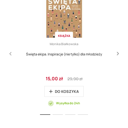
KSIĄŻKA
Monika Białkowska
Święta ekipa. Inspiracje (nie tylko) dla młodzieży
Cena
Regular
15,00 zł
29,90 zł
promocyjna
Price
DO KOSZYKA
Wysyłka do 24h