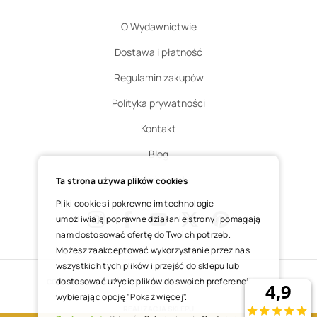
O Wydawnictwie
Dostawa i płatność
Regulamin zakupów
Polityka prywatności
Kontakt
Blog
Zgłoś zwrot
Ta strona używa plików cookies
Pliki cookies i pokrewne im technologie
umożliwiają poprawne działanie strony i pomagają
nam dostosować ofertę do Twoich potrzeb.
Instagram
Facebook
Youtube
X
Pinterest
Możesz zaakceptować wykorzystanie przez nas
wszystkich tych plików i przejść do sklepu lub
dostosować użycie plików do swoich preferencji,
COPYRIGHT © 2025 ŚWIĘTY WOJCIECH DOM MEDIALNY SP. Z O.O.
wybierając opcję "Pokaż więcej".
REALIZACJA SKLEPU