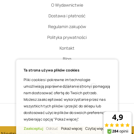
O Wydawnictwie
Dostawa i płatność
Regulamin zakupów
Polityka prywatności
Kontakt
Blog
Zgłoś zwrot
Ta strona używa plików cookies
Pliki cookies i pokrewne im technologie
umożliwiają poprawne działanie strony i pomagają
nam dostosować ofertę do Twoich potrzeb.
Instagram
Facebook
Youtube
X
Pinterest
Możesz zaakceptować wykorzystanie przez nas
wszystkich tych plików i przejść do sklepu lub
dostosować użycie plików do swoich preferencji,
COPYRIGHT © 2025 ŚWIĘTY WOJCIECH DOM MEDIALNY SP. Z O.O.
wybierając opcję "Pokaż więcej".
REALIZACJA SKLEPU
Zaakceptuj
Odrzuć
Pokaż więcej
Czytaj więcej
Niedziela z Owieczką 🐑 2026/2027 już jest! Zobacz
nowe