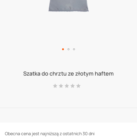
Skip
to
Szatka do chrztu ze złotym haftem
the
Ocena:
beginning
0
100
% of
of
the
images
gallery
Obecna cena jest najniższą z ostatnich 30 dni