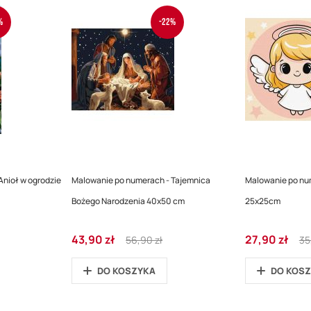
%
-22%
nioł w ogrodzie
Malowanie po numerach - Tajemnica
Malowanie po num
Bożego Narodzenia 40x50 cm
25x25cm
Cena
Regular
Cena
Re
43,90 zł
27,90 zł
56,90 zł
35
promocyjna
Price
promocyjna
Pri
DO KOSZYKA
DO KOS