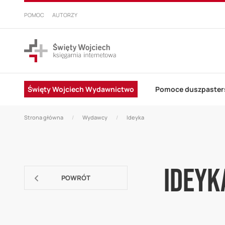
PRZEJDŹ
DO
POMOC
AUTORZY
TREŚCI
Święty Wojciech Wydawnictwo
Pomoce duszpaster
Strona główna
Wydawcy
Ideyka
Ideyk
POWRÓT