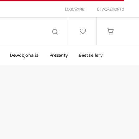
LOGOWANIE
UTWÓRZ KONTO
Lista
życzeń
Mój koszyk
SZUKAJ
Dewocjonalia
Prezenty
Bestsellery