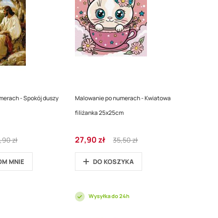
merach - Spokój duszy
Malowanie po numerach - Kwiatowa
filiżanka 25x25cm
gular
Cena
Regular
27,90 zł
,90 zł
35,50 zł
ce
promocyjna
Price
M MNIE
DO KOSZYKA
Wysyłka do 24h