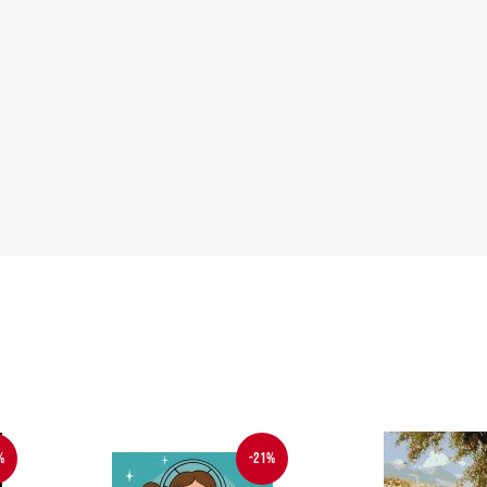
%
-21%