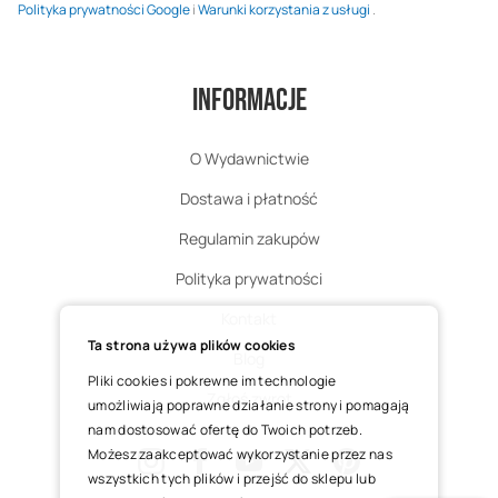
Polityka prywatności Google
i
Warunki korzystania z usługi
.
Informacje
O Wydawnictwie
Dostawa i płatność
Regulamin zakupów
Polityka prywatności
Kontakt
Ta strona używa plików cookies
Blog
Pliki cookies i pokrewne im technologie
Zgłoś zwrot
umożliwiają poprawne działanie strony i pomagają
nam dostosować ofertę do Twoich potrzeb.
Możesz zaakceptować wykorzystanie przez nas
wszystkich tych plików i przejść do sklepu lub
Instagram
Facebook
Youtube
X
Pinterest