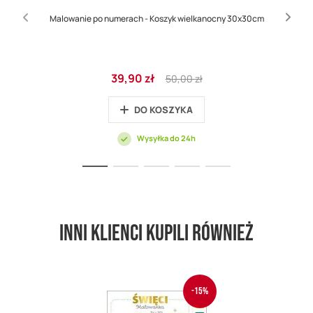
Malowanie po numerach - Koszyk wielkanocny 30x30cm
Cena
Regular
39,90 zł
50,00 zł
promocyjna
Price
DO KOSZYKA
Wysyłka do 24h
Inni klienci kupili również
-15%