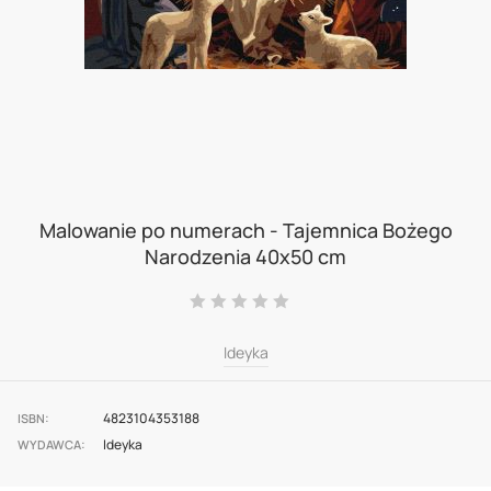
Skip
to
Malowanie po numerach - Tajemnica Bożego
Narodzenia 40x50 cm
the
beginning
Ocena:
0
100
% of
of
Ideyka
the
images
4823104353188
gallery
ISBN
Ideyka
WYDAWCA