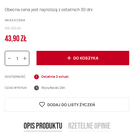
Obecna cena jest najniższą z ostatnich 30 dni
NASZA CENA
Regular
56,90 zł
Price
43,90 ZŁ
Cena
promocyjna
Ilość:
DO KOSZYKA
Ostatnie 2 sztuki
DOSTĘPNOŚĆ
Wysyłka do 24h
CZAS WYSYŁKI
DODAJ DO LISTY ŻYCZEŃ
Opis produktu
Rzetelne opinie