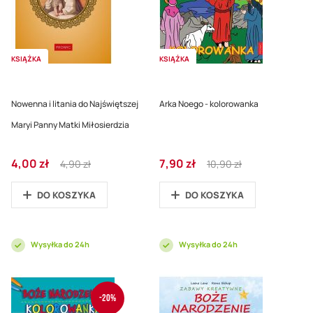
KSIĄŻKA
KSIĄŻKA
Nowenna i litania do Najświętszej
Arka Noego - kolorowanka
Maryi Panny Matki Miłosierdzia
Cena
Regular
Cena
Regular
4,00 zł
7,90 zł
4,90 zł
10,90 zł
promocyjna
Price
promocyjna
Price
DO KOSZYKA
DO KOSZYKA
Wysyłka do 24h
Wysyłka do 24h
-20%