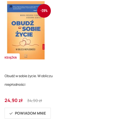
-28%
KSIĄŻKA
Obudź w sobie życie. W obliczu
niepłodności
Cena
Regular
24,90 zł
34,90 zł
promocyjna
Price
POWIADOM MNIE