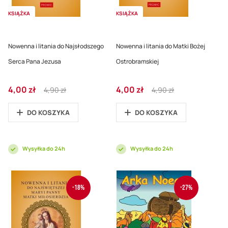
KSIĄŻKA
KSIĄŻKA
Nowenna i litania do Najsłodszego
Nowenna i litania do Matki Bożej
Serca Pana Jezusa
Ostrobramskiej
Cena
Regular
Cena
Regular
4,00 zł
4,00 zł
4,90 zł
4,90 zł
promocyjna
Price
promocyjna
Price
DO KOSZYKA
DO KOSZYKA
Wysyłka do 24h
Wysyłka do 24h
-18%
-27%