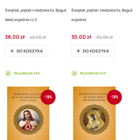
Świątek, piątek i niedziela Ks. Boguś
Świątek, piątek i niedziela Ks. Boguś
dalej wyjaśnia cz.2
wyjaśnia
Cena
Regular
Cena
Regular
38,00 zł
30,00 zł
42,00 zł
39,00 zł
promocyjna
Price
promocyjna
Price
DO KOSZYKA
DO KOSZYKA
Wysyłka do 24h
Wysyłka do 24h
-18%
-18%