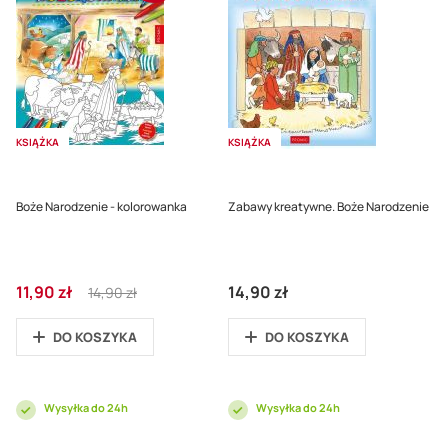
KSIĄŻKA
KSIĄŻKA
Boże Narodzenie - kolorowanka
Zabawy kreatywne. Boże Narodzenie
Cena
Regular
11,90 zł
14,90 zł
14,90 zł
promocyjna
Price
DO KOSZYKA
DO KOSZYKA
Wysyłka do 24h
Wysyłka do 24h