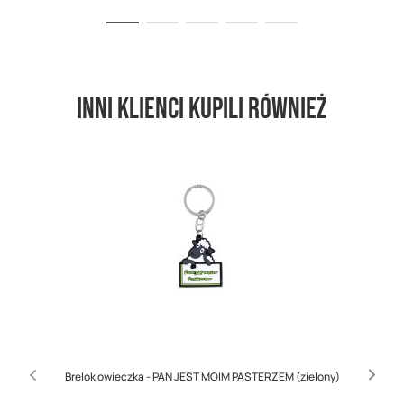
Inni klienci kupili również
Brelok owieczka - PAN JEST MOIM PASTERZEM (zielony)