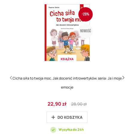
-20%
Nowość
KSIĄŻKA
Cicha siła to twoja moc. Jak docenić introwertyków. seria: Ja i moje
emocje
Cena
Regular
22,90 zł
28,90 zł
promocyjna
Price
DO KOSZYKA
Wysyłka do 24h