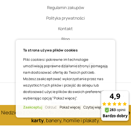
Regulamin zakupów
Polityka prywatności
Kontakt
Blog
Zgłoś zwrot
Ta strona używa plików cookies
Pliki cookies i pokrewne im technologie
umożliwiają poprawne działanie strony i pomagają
nam dostosować ofertę do Twoich potrzeb.
Instagram
Facebook
Youtube
X
Pinterest
Możesz zaakceptować wykorzystanie przez nas
wszystkich tych plików i przejść do sklepu lub
dostosować użycie plików do swoich preferencji,
COPYRIGHT © 2025 ŚWIĘTY WOJCIECH DOM MEDIALNY SP. Z O.O.
wybierając opcję "Pokaż więcej".
REALIZACJA SKLEPU
Zaakceptuj
Odrzuć
Pokaż więcej
Czytaj więcej
Niedziela z Owieczką 🐑 2026/2027 już jest! Zobacz
nowe
karty
, banery, homilie i plakaty.