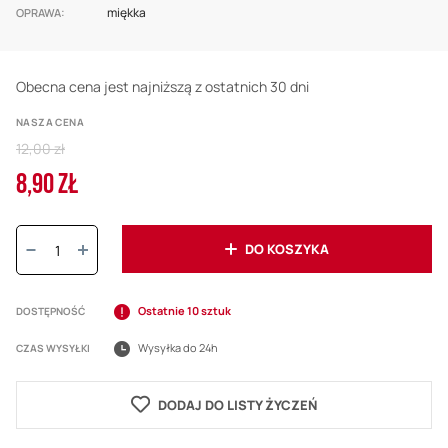
miękka
OPRAWA
Obecna cena jest najniższą z ostatnich 30 dni
NASZA CENA
Regular
12,00 zł
Price
8,90 ZŁ
Cena
promocyjna
Ilość:
DO KOSZYKA
Ostatnie 10 sztuk
DOSTĘPNOŚĆ
Wysyłka do 24h
CZAS WYSYŁKI
DODAJ DO LISTY ŻYCZEŃ