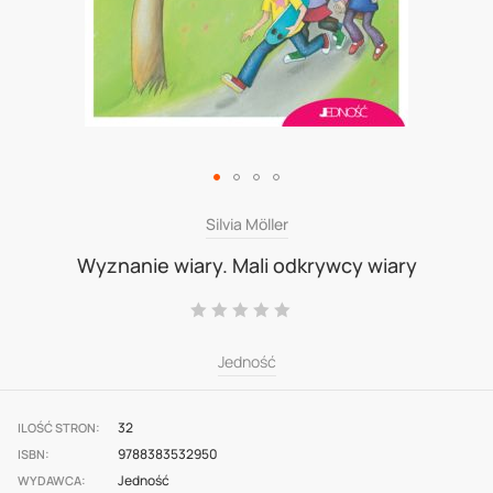
Skip
Silvia Möller
to
Wyznanie wiary. Mali odkrywcy wiary
the
Ocena:
beginning
0
100
% of
of
Jedność
the
images
32
ILOŚĆ STRON
gallery
9788383532950
ISBN
Jedność
WYDAWCA