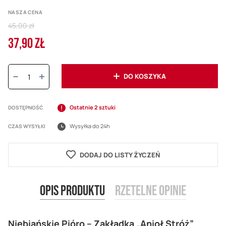
NASZA CENA
Regular
45,00 zł
Price
37,90 ZŁ
Cena
promocyjna
Ilość:
DO KOSZYKA
Ostatnie 2 sztuki
DOSTĘPNOŚĆ
Wysyłka do 24h
CZAS WYSYŁKI
DODAJ DO LISTY ŻYCZEŃ
Opis produktu
Rzetelne opinie
Niebiańskie Pióro – Zakładka „Anioł Stróż”