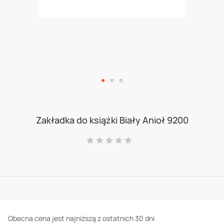
Skip
to
Zakładka do książki Biały Anioł 9200
the
Ocena:
beginning
0
100
% of
of
the
images
gallery
Obecna cena jest najniższą z ostatnich 30 dni