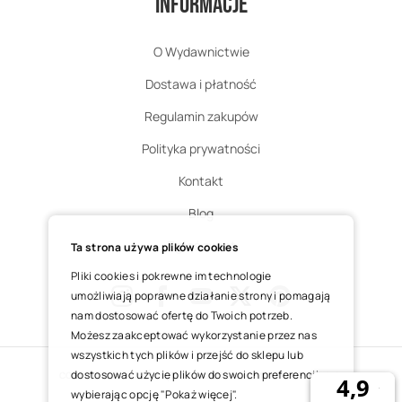
Informacje
O Wydawnictwie
Dostawa i płatność
Regulamin zakupów
Polityka prywatności
Kontakt
Blog
Zgłoś zwrot
Ta strona używa plików cookies
Pliki cookies i pokrewne im technologie
umożliwiają poprawne działanie strony i pomagają
nam dostosować ofertę do Twoich potrzeb.
Instagram
Facebook
Youtube
X
Pinterest
Możesz zaakceptować wykorzystanie przez nas
wszystkich tych plików i przejść do sklepu lub
dostosować użycie plików do swoich preferencji,
COPYRIGHT © 2025 ŚWIĘTY WOJCIECH DOM MEDIALNY SP. Z O.O.
wybierając opcję "Pokaż więcej".