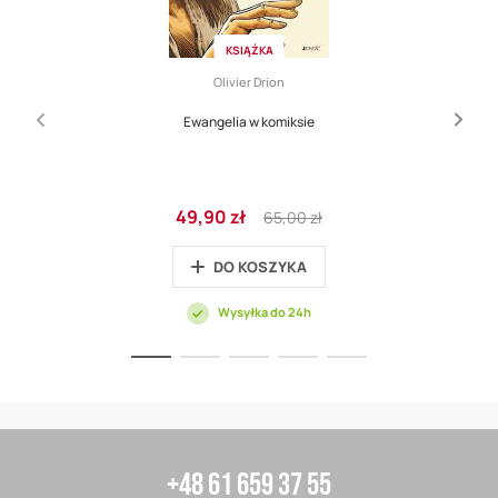
KSIĄŻKA
Olivier Drion
Ewangelia w komiksie
Cena
Regular
49,90 zł
65,00 zł
promocyjna
Price
DO KOSZYKA
Wysyłka do 24h
+48 61 659 37 55