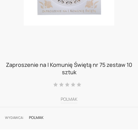
Skip
to
Zaproszenie na I Komunię Świętą nr 75 zestaw 10
sztuk
the
beginning
Ocena:
0
100
% of
of
POLMAK
the
images
POLMAK
gallery
WYDAWCA