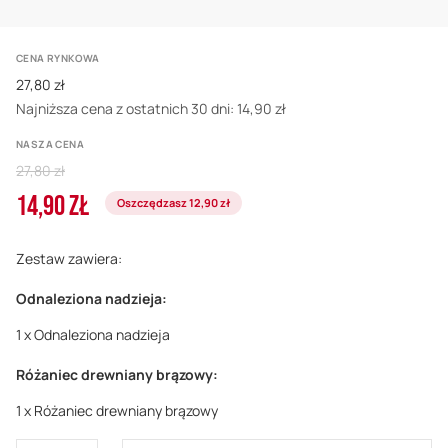
CENA RYNKOWA
27,80 zł
Najniższa cena z ostatnich 30 dni:
14,90 zł
NASZA CENA
Regular
27,80 zł
Price
14,90 ZŁ
Cena
Oszczędzasz 12,90 zł
promocyjna
Zestaw zawiera:
Odnaleziona nadzieja:
1 x Odnaleziona nadzieja
Różaniec drewniany brązowy:
1 x Różaniec drewniany brązowy