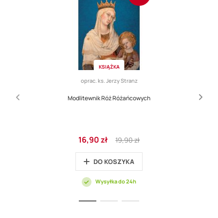
KSIĄŻKA
oprac. ks. Jerzy Stranz
Modlitewnik Róż Różańcowych
Cena
Regular
16,90 zł
19,90 zł
promocyjna
Price
DO KOSZYKA
Wysyłka do 24h