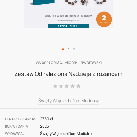
Skip
wybór i oprac. Michał Jaworowski
to
Zestaw Odnaleziona Nadzieja z różańcem
the
Ocena:
beginning
0
100
% of
of
Święty Wojciech Dom Medialny
the
images
27,80 zł
CENA REGULARNA
gallery
2025
ROK WYDANIA
Święty Wojciech Dom Medialny
WYDAWCA