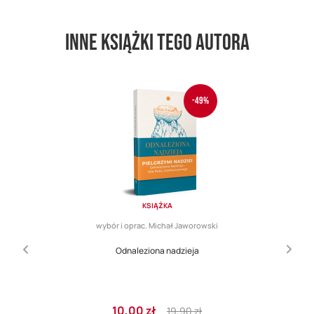
Inne książki tego autora
-49%
KSIĄŻKA
wybór i oprac. Michał Jaworowski
Odnaleziona nadzieja
Cena
Regular
10,00 zł
19,90 zł