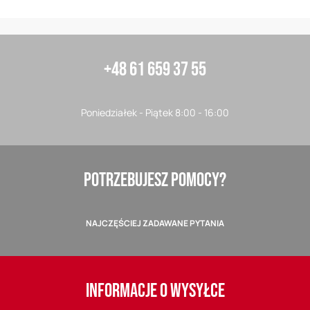
+48 61 659 37 55
Poniedziałek - Piątek 8:00 - 16:00
POTRZEBUJESZ POMOCY?
NAJCZĘŚCIEJ ZADAWANE PYTANIA
INFORMACJE O WYSYŁCE