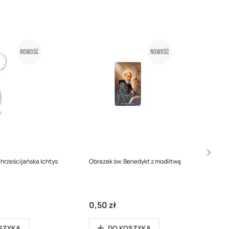
Nowość
Nowość
chrześcijańska Ichtys
Obrazek św. Benedykt z modlitwą
0,50 zł
SZYKA
DO KOSZYKA