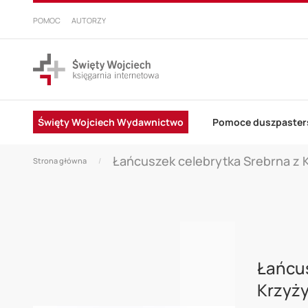
PRZEJDŹ
DO
POMOC
AUTORZY
TREŚCI
Święty Wojciech Wydawnictwo
Pomoce duszpaster
Łańcuszek celebrytka Srebrna z 
Strona główna
Skip
to
Łańcus
the
Krzyż
end