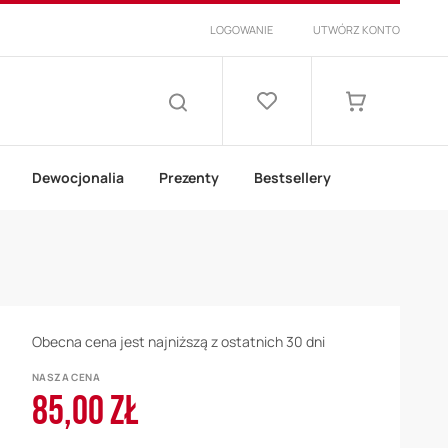
LOGOWANIE
UTWÓRZ KONTO
Lista
życzeń
Mój koszyk
SZUKAJ
Dewocjonalia
Prezenty
Bestsellery
Obecna cena jest najniższą z ostatnich 30 dni
NASZA CENA
85,00 ZŁ