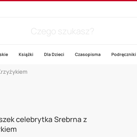
skie
Książki
Dla Dzieci
Czasopisma
Podręczniki
Krzyżykiem
zek celebrytka Srebrna z
ykiem