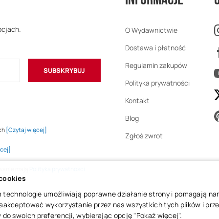
ocjach.
O Wydawnictwie
Dostawa i płatność
Regulamin zakupów
SUBSKRYBUJ
Polityka prywatności
Kontakt
Blog
ch
[Czytaj więcej]
Zgłoś zwrot
cej]
owanie mają
Polityka prywatności
 cookies
 im technologie umożliwiają poprawne działanie strony i pomagają n
aakceptować wykorzystanie przez nas wszystkich tych plików i przej
do swoich preferencji, wybierając opcję "Pokaż więcej".