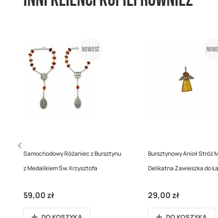
Inni klienci kupili również
Nowość
Nowo
Samochodowy Różaniec z Bursztynu
Bursztynowy Anioł Stróż M
z Medalikiem Św. Krzysztofa
Delikatna Zawieszka do Ł
59,00 zł
29,00 zł
DO KOSZYKA
DO KOSZYKA