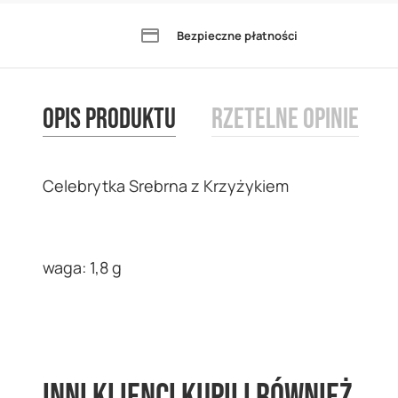
the
Bezpieczne płatności
beginning
of
the
Opis produktu
Rzetelne opinie
images
gallery
Celebrytka Srebrna z Krzyżykiem
waga: 1,8 g