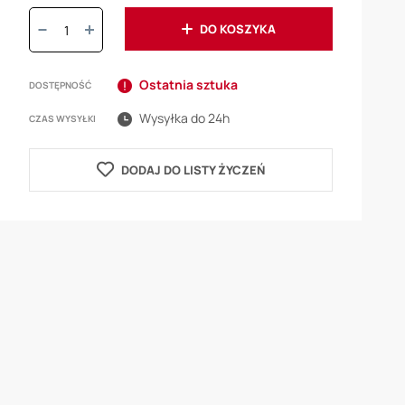
Ilość:
DO KOSZYKA
Ostatnia sztuka
DOSTĘPNOŚĆ
Wysyłka do 24h
CZAS WYSYŁKI
DODAJ DO LISTY ŻYCZEŃ