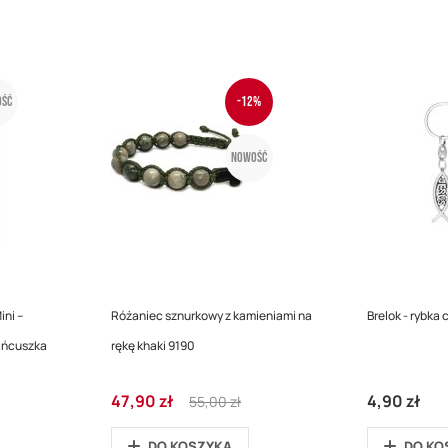
ść
-12%
Nowość
ini –
Różaniec sznurkowy z kamieniami na
Brelok - rybka 
ańcuszka
rękę khaki 9190
Cena
Regular
47,90 zł
4,90 zł
55,00 zł
promocyjna
Price
DO KOSZYKA
DO KO