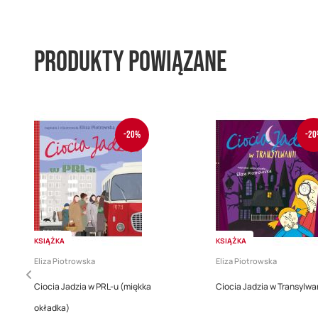
Produkty powiązane
-20%
-20
KSIĄŻKA
KSIĄŻKA
Eliza Piotrowska
Eliza Piotrowska
Ciocia Jadzia w PRL-u (miękka
Ciocia Jadzia w Transylwan
okładka)