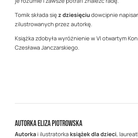
je rozumie i zawsze potrafi znaleźć radę.
Tomik składa się
z dziesięciu
dowcipnie napis
zilustrowanych przez autorkę.
Książka zdobyła wyróżnienie w VI otwartym Konk
Czesława Janczarskiego.
Autorka Eliza Piotrowska
Autorka
i ilustratorka
książek dla dzieci
, laurea