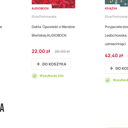
AUDIOBOOK
KSIĄŻKA
Eliza Piotrowska
Eliza Piotrowsk
ie
Dokta. Opowieść o Wandzie
Przyjaciele dzie
Błeńskiej AUDIOBOOK
Ledóchowska, 
uśmiechnięci
Cena
Regular
22,00 zł
26,00 zł
Cena
promocyjna
Price
42,40 zł
promocyjna
DO KOSZYKA
DO KO
Wysyłka do 24h
Wysyłka 
wa