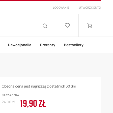
LOGOWANIE
UTWÓRZ KONTO
Lista
życzeń
Mój koszyk
SZUKAJ
Dewocjonalia
Prezenty
Bestsellery
Obecna cena jest najniższą z ostatnich 30 dni
NASZA CENA
19,90 ZŁ
Regular
Cena
24,90 zł
Price
promocyjna