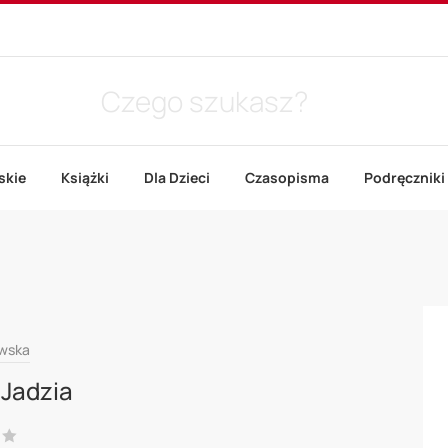
skie
Książki
Dla Dzieci
Czasopisma
Podręczniki
owska
 Jadzia