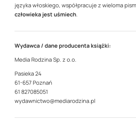
języka włoskiego, współpracuje z wieloma pismam
człowieka jest uśmiech
.
Wydawca / dane producenta książki:
Media Rodzina Sp. z o.o.
Pasieka 24
61-657 Poznań
61 827085051
wydawnictwo@mediarodzina.pl