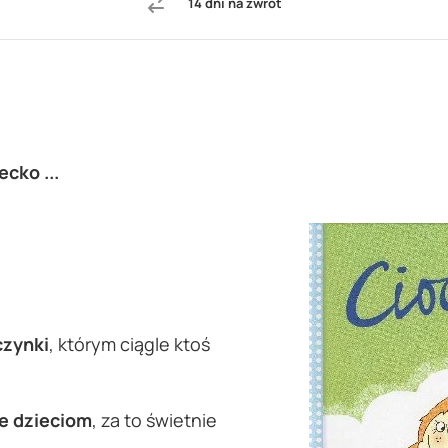
14 dni na zwrot
ecko ...
czynki
, którym ciągle ktoś
je dzieciom
, za to świetnie