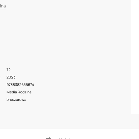
ina
72
2023
A
9788382655674
Media Rodzina
broszurowa