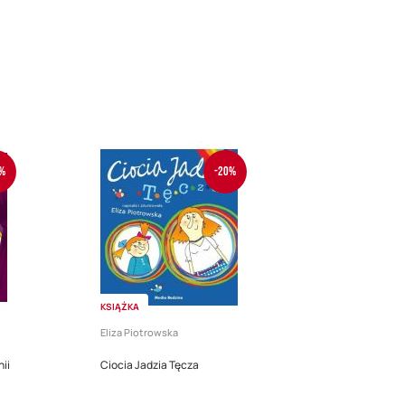
%
-20%
KSIĄŻKA
Eliza Piotrowska
ii
Ciocia Jadzia Tęcza