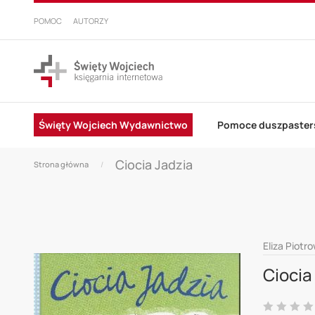
PRZEJDŹ
DO
POMOC
AUTORZY
TREŚCI
Święty Wojciech Wydawnictwo
Pomoce duszpaster
Ciocia Jadzia
Strona główna
Skip
Eliza Piotr
to
Ciocia
the
end
Ocena: