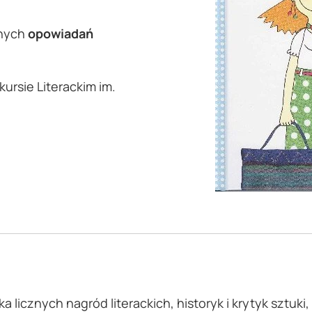
anych
opowiadań
ursie Literackim im.
tka licznych nagród literackich, historyk i krytyk sztuki