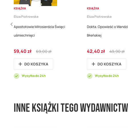
KSIĄŻKA
KSIĄŻKA
Eliza Piotrowska
Eliza Piotrowska
Apostołowie Miłosierdzia Święci
Dokta. Opowieść o Wandz
uśmiechnięci
Błeńskiej
Cena
Regular
Cena
Regular
59,40 zł
42,40 zł
69,00 zł
49,90 zł
promocyjna
Price
promocyjna
Price
DO KOSZYKA
DO KOSZYKA
Wysyłka do 24h
Wysyłka do 24h
Inne książki tego wydawnict