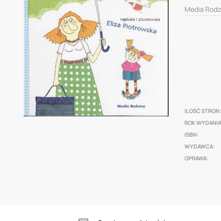
0
100
% of
of
Media Rodz
the
images
gallery
ILOŚĆ STRON
ROK WYDANI
ISBN
Skip
WYDAWCA
to
OPRAWA
the
beginning
of
the