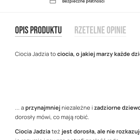
Bezpieczne płatności
images
gallery
Opis produktu
Rzetelne opinie
Ciocia Jadzia to
ciocia, o jakiej marzy każde dzi
... a
przynajmniej
niezależne i
zadziorne dziew
dorosły mówi, co mają robić.
Ciocia Jadzia
też
jest dorosła, ale nie rozkazu