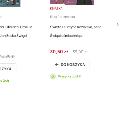
KSIĄŻKA
a
Eliza Piotrowska
ci. Filip Neri, Urszula
Święta Faustyna Kowalska, seria:
Jan Bosko Święci
Święci uśmiechnięci
Cena
Regular
30,50 zł
35,90 zł
Regular
promocyjna
Price
49,90 zł
Price
DO KOSZYKA
SZYKA
Wysyłka do 24h
do 24h