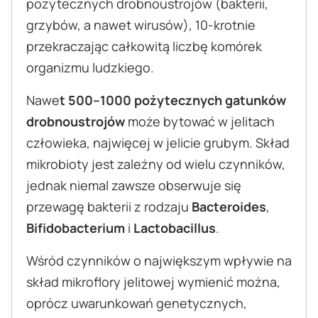
pożytecznych drobnoustrojów (bakterii,
grzybów, a nawet wirusów), 10-krotnie
przekraczając całkowitą liczbę komórek
organizmu ludzkiego.
Nawe
t 500–1000 pożytecznych gatunków
drobnoustrojów
może bytować w jelitach
człowieka, najwięcej w jelicie grubym. Skład
mikrobioty jest zależny od wielu czynników,
jednak niemal zawsze obserwuje się
przewagę bakterii z rodzaju
Bacteroides
,
Bifidobacterium
i
Lactobacillus
.
Wśród czynników o największym wpływie na
skład mikroflory jelitowej wymienić można,
oprócz uwarunkowań genetycznych,