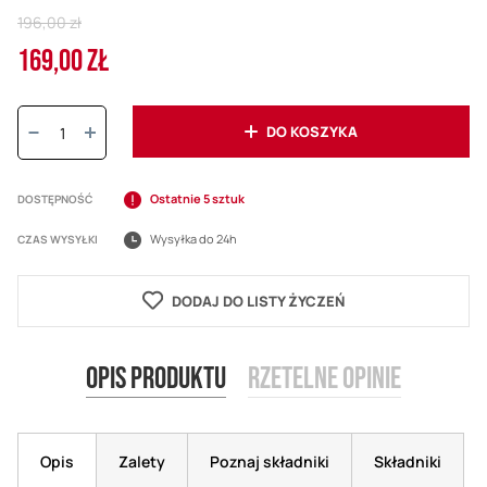
Regular
196,00 zł
Price
169,00 ZŁ
Cena
promocyjna
Ilość:
DO KOSZYKA
Ostatnie 5 sztuk
DOSTĘPNOŚĆ
Wysyłka do 24h
CZAS WYSYŁKI
DODAJ DO LISTY ŻYCZEŃ
Opis produktu
Rzetelne opinie
Opis
Zalety
Poznaj składniki
Składniki