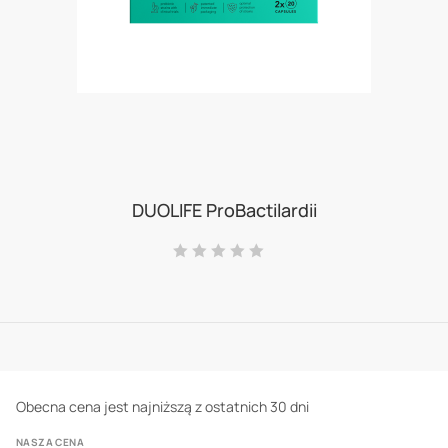
Skip
to
DUOLIFE ProBactilardii
the
Ocena:
beginning
0
100
% of
of
the
images
gallery
Obecna cena jest najniższą z ostatnich 30 dni
NASZA CENA