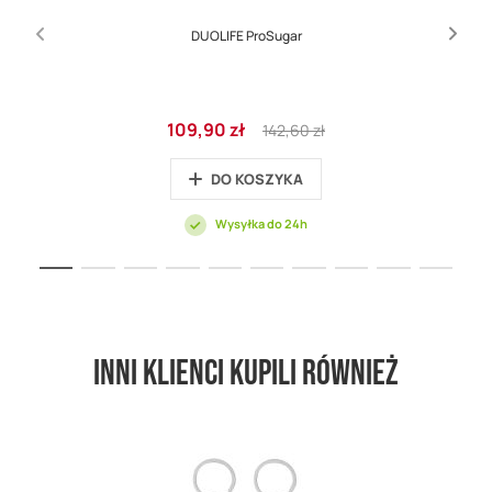
DUOLIFE ProSugar
Cena
Regular
109,90 zł
142,60 zł
promocyjna
Price
DO KOSZYKA
Wysyłka do 24h
Inni klienci kupili również