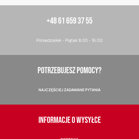
+48 61 659 37 55
Poniedziałek - Piątek 8:00 - 16:00
POTRZEBUJESZ POMOCY?
NAJCZĘŚCIEJ ZADAWANE PYTANIA
INFORMACJE O WYSYŁCE