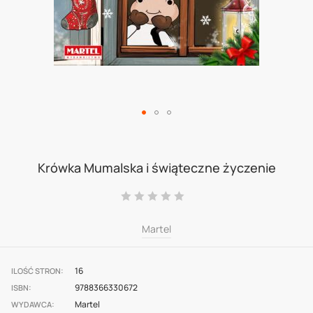
Skip
to
Krówka Mumalska i świąteczne życzenie
the
Ocena:
beginning
0
100
% of
of
Martel
the
images
16
ILOŚĆ STRON
9788366330672
gallery
ISBN
Martel
WYDAWCA