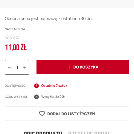
Obecna cena jest najniższą z ostatnich 30 dni
NASZA CENA
Regular
12,99 zł
Price
11,00 ZŁ
Cena
promocyjna
Ilość:
DO KOSZYKA
Ostatnie 7 sztuk
DOSTĘPNOŚĆ
Wysyłka do 24h
CZAS WYSYŁKI
DODAJ DO LISTY ŻYCZEŃ