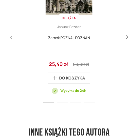
KSIĄŻKA
Janusz Pazder
Zamek POZNAJ POZNAŃ
Cena
Regular
25,40 zł
29,90 zł
promocyjna
Price
DO KOSZYKA
Wysyłka do 24h
Inne książki tego autora