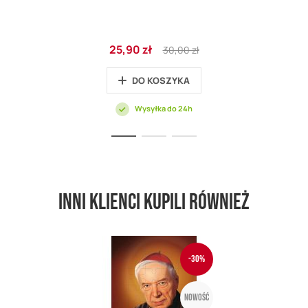
Cena
Regular
25,90 zł
30,00 zł
promocyjna
Price
DO KOSZYKA
Wysyłka do 24h
Inni klienci kupili również
-30%
Nowość