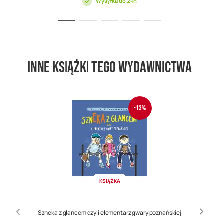
Wysyłka do 24h
Inne książki tego wydawnictwa
-13%
KSIĄŻKA
Szneka z glancem czyli elementarz gwary poznańskiej