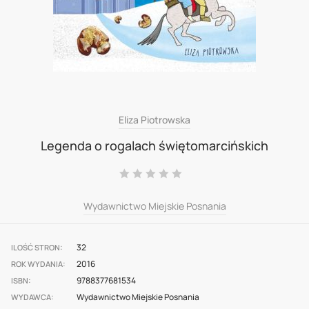
Skip
Eliza Piotrowska
to
Legenda o rogalach świętomarcińskich
the
Ocena:
beginning
0
100
% of
of
Wydawnictwo Miejskie Posnania
the
images
32
ILOŚĆ STRON
gallery
2016
ROK WYDANIA
9788377681534
ISBN
Wydawnictwo Miejskie Posnania
WYDAWCA