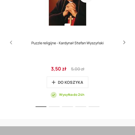
Puzzle religijne - Kardynał Stefan Wyszyński
Cena
Regular
3,50 zł
5,00 zł
promocyjna
Price
DO KOSZYKA
Wysyłka do 24h