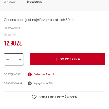
broszurowa
OPRAWA
Obecna cena jest najniższą z ostatnich 30 dni
NASZA CENA
Regular
15,00 zł
Price
12,90 ZŁ
Cena
promocyjna
Ilość:
DO KOSZYKA
Ostatnie 3 sztuki
DOSTĘPNOŚĆ
Wysyłka do 24h
CZAS WYSYŁKI
DODAJ DO LISTY ŻYCZEŃ