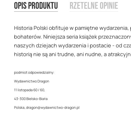
Opis produktu
Rzetelne opinie
images
gallery
Historia Polski obfituje w pamiętne wydarzenia,
bohaterów. Niniejsza seria książek przeznaczo
naszych dziejach wydarzenia i postacie - od c
historią nie są ani trudne, ani nudne, a atrakc
podmiot odpowiedzialny:
Wydawnictwo Dragon
11 listopada 60 / 60,
43-300 Bielsko-Biała
Polska, dragon@wydawnictwo-dragon.pl