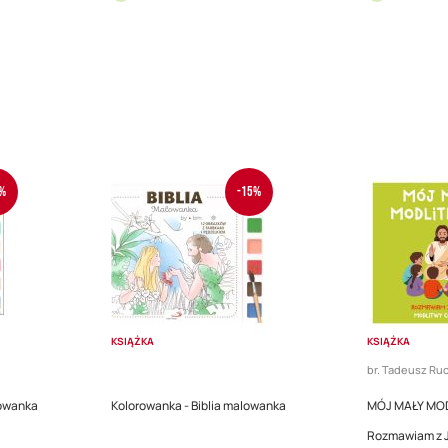
%
-15%
KSIĄŻKA
KSIĄŻKA
br. Tadeusz Ruc
lowanka
Kolorowanka - Biblia malowanka
MÓJ MAŁY MOD
Rozmawiam z J