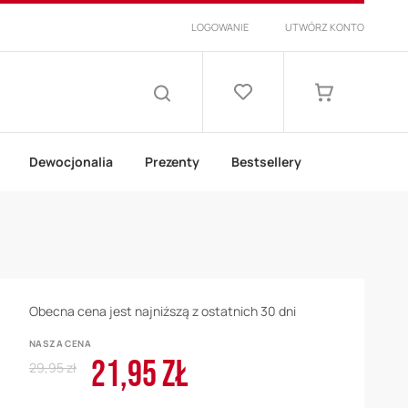
LOGOWANIE
UTWÓRZ KONTO
Lista
życzeń
Mój koszyk
SZUKAJ
Dewocjonalia
Prezenty
Bestsellery
Obecna cena jest najniższą z ostatnich 30 dni
NASZA CENA
21,95 ZŁ
Regular
Cena
29,95 zł
Price
promocyjna