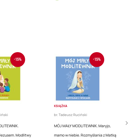
-15%
-15%
KSIĄŻKA
iński
br. Tadeusz Ruciński
LITEWNIK.
MÓJ MAŁY MODLITEWNIK. Maryjo,
ezusem. Modlitwy
mamo w niebie. Rozmyślania z Matką