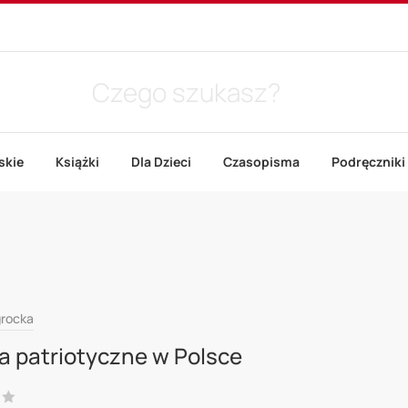
skie
Książki
Dla Dzieci
Czasopisma
Podręczniki
grocka
a patriotyczne w Polsce