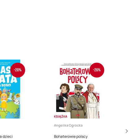
-20%
-26%
KSIĄŻKA
KS
Angelika Ogrocka
Ang
a dzieci
Bohaterowie polscy
Kto