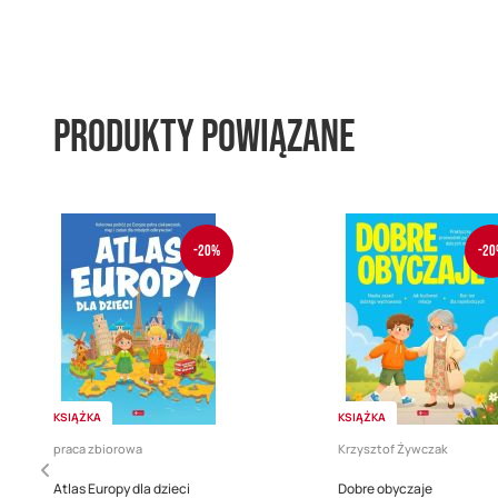
Produkty powiązane
-20%
-20
KSIĄŻKA
KSIĄŻKA
praca zbiorowa
Krzysztof Żywczak
Atlas Europy dla dzieci
Dobre obyczaje