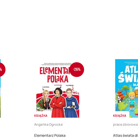
%
-26%
KSIĄŻKA
KSIĄŻKA
Angelika Ogrocka
praca zbiorowa
Elementarz Polaka
Atlas świata dl