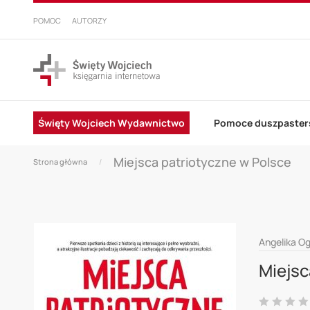
PRZEJDŹ
DO
POMOC
AUTORZY
TREŚCI
Święty Wojciech Wydawnictwo
Pomoce duszpaster
Miejsca patriotyczne w Polsce
Strona główna
Skip
Angelika O
to
Miejsc
the
end
Ocena: