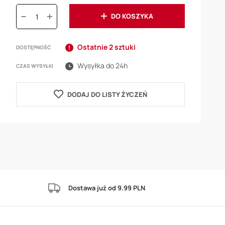
Ilość:
DO KOSZYKA
Ostatnie 2 sztuki
DOSTĘPNOŚĆ
Wysyłka do 24h
CZAS WYSYŁKI
DODAJ DO LISTY ŻYCZEŃ
Dostawa już od 9.99 PLN