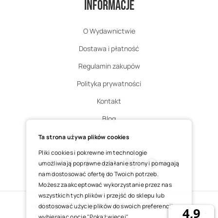
Informacje
O Wydawnictwie
Dostawa i płatność
Regulamin zakupów
Polityka prywatności
Kontakt
Blog
Zgłoś zwrot
Ta strona używa plików cookies
Pliki cookies i pokrewne im technologie
umożliwiają poprawne działanie strony i pomagają
nam dostosować ofertę do Twoich potrzeb.
Instagram
Facebook
Youtube
X
Pinterest
Możesz zaakceptować wykorzystanie przez nas
wszystkich tych plików i przejść do sklepu lub
dostosować użycie plików do swoich preferencji,
COPYRIGHT © 2025 ŚWIĘTY WOJCIECH DOM MEDIALNY SP. Z O.O.
wybierając opcję "Pokaż więcej".