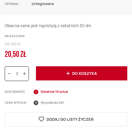
zintegrowana
OPRAWA
Obecna cena jest najniższą z ostatnich 30 dni
NASZA CENA
Regular
26,90 zł
Price
20,50 ZŁ
Cena
promocyjna
Ilość:
DO KOSZYKA
Ostatnie 10 sztuk
DOSTĘPNOŚĆ
Wysyłka do 24h
CZAS WYSYŁKI
DODAJ DO LISTY ŻYCZEŃ