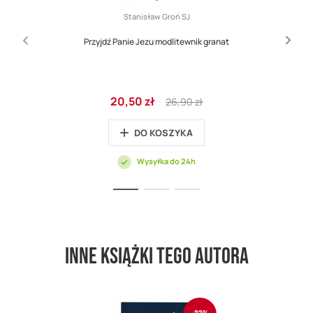
Stanisław Groń SJ
Przyjdź Panie Jezu modlitewnik granat
Cena
Regular
20,50 zł
26,90 zł
promocyjna
Price
DO KOSZYKA
Wysyłka do 24h
Inne książki tego autora