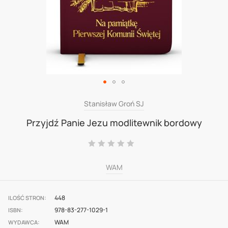
Skip
Stanisław Groń SJ
to
Przyjdź Panie Jezu modlitewnik bordowy
the
Ocena:
beginning
0
100
% of
of
WAM
the
images
448
ILOŚĆ STRON
gallery
978-83-277-1029-1
ISBN
WAM
WYDAWCA