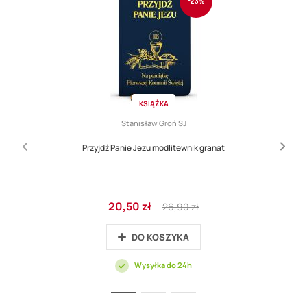
-23%
KSIĄŻKA
Stanisław Groń SJ
Przyjdź Panie Jezu modlitewnik granat
Cena
Regular
20,50 zł
26,90 zł
promocyjna
Price
DO KOSZYKA
Wysyłka do 24h