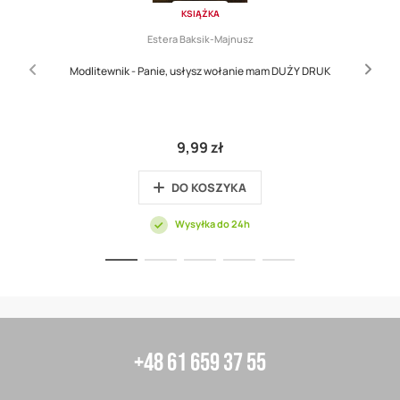
KSIĄŻKA
Estera Baksik-Majnusz
Modlitewnik - Panie, usłysz wołanie mam DUŻY DRUK
9,99 zł
DO KOSZYKA
Wysyłka do 24h
+48 61 659 37 55