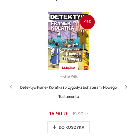
-15%
KSIĄŻKA
Michał Wilk
Detektyw Franek Kołatka i przygody z bohaterami Nowego
Testamentu
Cena
Regular
16,90 zł
19,90 zł
promocyjna
Price
DO KOSZYKA