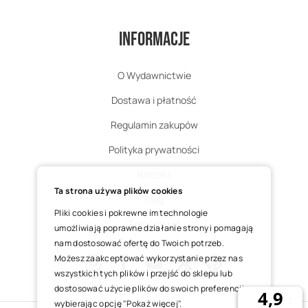
Informacje
O Wydawnictwie
Dostawa i płatność
Regulamin zakupów
Polityka prywatności
Kontakt
Ta strona używa plików cookies
Blog
Pliki cookies i pokrewne im technologie
Zgłoś zwrot
umożliwiają poprawne działanie strony i pomagają
nam dostosować ofertę do Twoich potrzeb.
Możesz zaakceptować wykorzystanie przez nas
wszystkich tych plików i przejść do sklepu lub
Instagram
Facebook
Youtube
X
Pinterest
dostosować użycie plików do swoich preferencji,
wybierając opcję "Pokaż więcej".