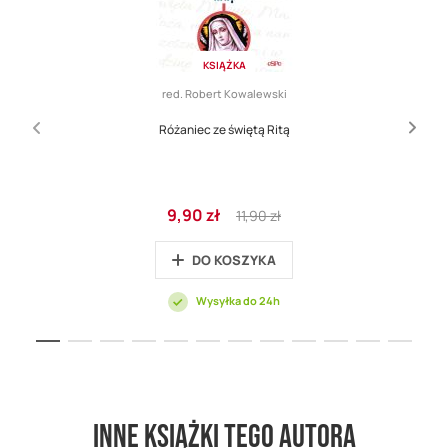
KSIĄŻKA
red. Robert Kowalewski
Różaniec ze świętą Ritą
Cena
Regular
9,90 zł
11,90 zł
promocyjna
Price
DO KOSZYKA
Wysyłka do 24h
Inne książki tego autora