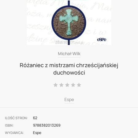
Skip
Michał Wilk
to
Różaniec z mistrzami chrześcijańskiej
duchowości
the
beginning
Ocena:
0
100
% of
of
Espe
the
images
gallery
62
ILOŚĆ STRON
9788382013269
ISBN
Espe
WYDAWCA