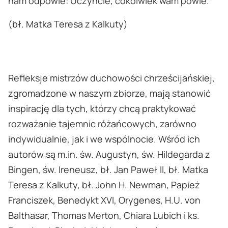
nam odpowie: Uczyńcie, cokolwiek wam powie.
(bł. Matka Teresa z Kalkuty)
Refleksje mistrzów duchowości chrześcijańskiej,
zgromadzone w naszym zbiorze, mają stanowić
inspirację dla tych, którzy chcą praktykować
rozważanie tajemnic różańcowych, zarówno
indywidualnie, jak i we wspólnocie. Wśród ich
autorów są m.in. św. Augustyn, św. Hildegarda z
Bingen, św. Ireneusz, bł. Jan Paweł II, bł. Matka
Teresa z Kalkuty, bł. John H. Newman, Papież
Franciszek, Benedykt XVI, Orygenes, H.U. von
Balthasar, Thomas Merton, Chiara Lubich i ks.