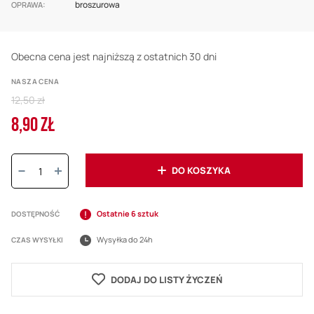
broszurowa
OPRAWA
Obecna cena jest najniższą z ostatnich 30 dni
NASZA CENA
Regular
12,50 zł
Price
8,90 ZŁ
Cena
promocyjna
Ilość:
DO KOSZYKA
Ostatnie 6 sztuk
DOSTĘPNOŚĆ
Wysyłka do 24h
CZAS WYSYŁKI
DODAJ DO LISTY ŻYCZEŃ