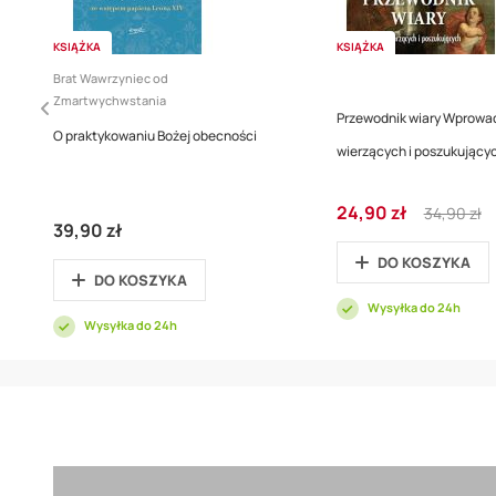
KSIĄŻKA
KSIĄŻKA
Brat Wawrzyniec od
Zmartwychwstania
Przewodnik wiary Wprowad
O praktykowaniu Bożej obecności
wierzących i poszukujący
Cena
Regular
24,90 zł
34,90 zł
promocyjna
Price
39,90 zł
DO KOSZYKA
DO KOSZYKA
Wysyłka do 24h
Wysyłka do 24h