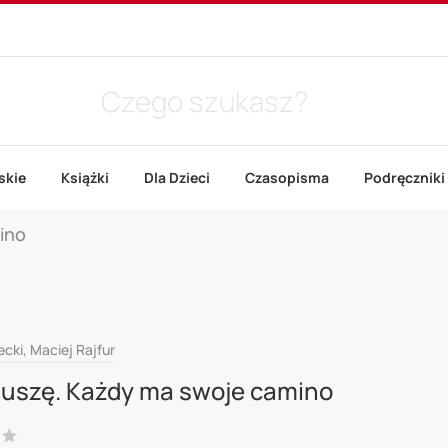
skie
Książki
Dla Dzieci
Czasopisma
Podręczniki
ino
cki, Maciej Rajfur
uszę. Każdy ma swoje camino