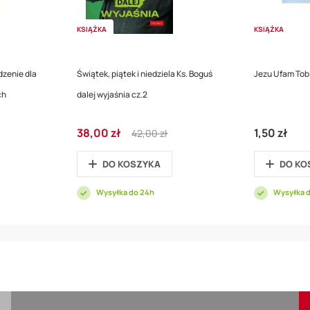
KSIĄŻKA
KSIĄŻKA
zenie dla
Świątek, piątek i niedziela Ks. Boguś
Jezu Ufam Tobie
ch
dalej wyjaśnia cz.2
Cena
Regular
38,00 zł
1,50 zł
42,00 zł
promocyjna
Price
DO KOSZYKA
DO KO
Wysyłka do 24h
Wysyłka 