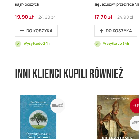
najmłodszych
się Jezusowi przez ręce Ma
Cena
Regular
Cena
Regular
19,90 zł
17,70 zł
24,90 zł
24,90 zł
promocyjna
Price
promocyjna
Price
DO KOSZYKA
DO KOSZYKA
Wysyłka do 24h
Wysyłka do 24h
Inni klienci kupili również
Nowość
-28
Nowo