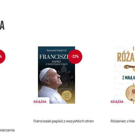
wa
%
-22%
KSIĄŻKA
KSIĄŻKA
Franciszek papież z wszystkich stron
Różaniec z Ma
wierzenia