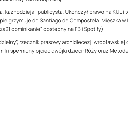
a, kaznodzieja i publicysta. Ukończył prawo na KUL i t
pielgrzymuje do Santiago de Compostela. Mieszka w P
za21 dominikanie" dostępny na FB i Spotify).
edzielny", rzecznik prasowy archidiecezji wrocławskie
mili i spełniony ojciec dwójki dzieci: Róży oraz Metod