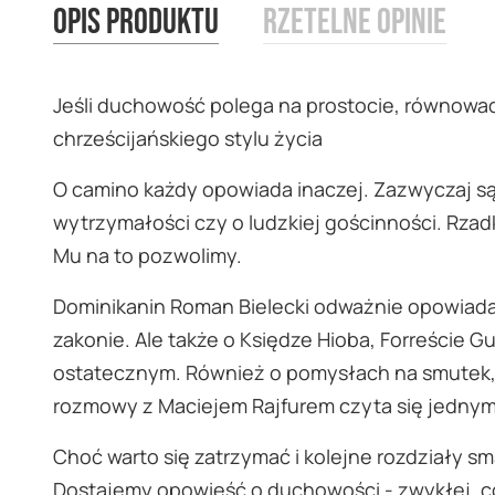
Opis produktu
Rzetelne opinie
images
gallery
Jeśli duchowość polega na prostocie, równowa
chrześcijańskiego stylu życia
O camino każdy opowiada inaczej. Zazwyczaj są
wytrzymałości czy o ludzkiej gościnności. Rzadko
Mu na to pozwolimy.
Dominikanin Roman Bielecki odważnie opowiada
zakonie. Ale także o Księdze Hioba, Forreście G
ostatecznym. Również o pomysłach na smutek, o
rozmowy z Maciejem Rajfurem czyta się jedny
Choć warto się zatrzymać i kolejne rozdziały s
Dostajemy opowieść o duchowości - zwykłej, co