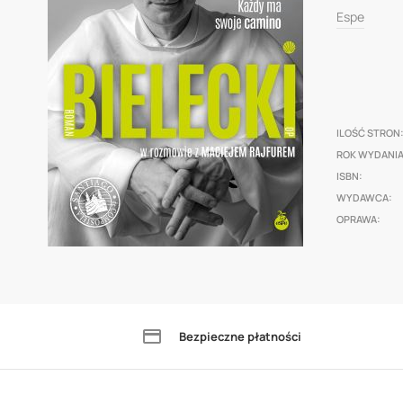
0
100
% of
of
Espe
the
images
gallery
ILOŚĆ STRON
ROK WYDANI
ISBN
WYDAWCA
OPRAWA
Skip
to
the
Bezpieczne płatności
beginning
of
the