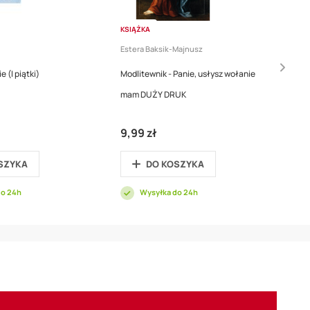
KSIĄŻKA
Estera Baksik-Majnusz
 (I piątki)
Modlitewnik - Panie, usłysz wołanie
mam DUŻY DRUK
9,99 zł
SZYKA
DO KOSZYKA
do 24h
Wysyłka do 24h