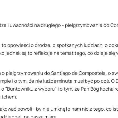
dze i uważności na drugiego - pielgrzymowanie do C
 to opowieści o drodze, o spotkanych ludziach, o odk
 jednak są to refleksje na temat tego, co dzieje się w 
 o pielgrzymowaniu do Santiago de Compostela, o swo
umpie i o tym, że nie każda minuta musi być po coś. O 
 "Buntowniku z wyboru" i o tym, że Pan Bóg kocha roz
m tchem.
makować powoli - by nie umknęło nam nic z tego, co 
dziennej, na naszą miarę.