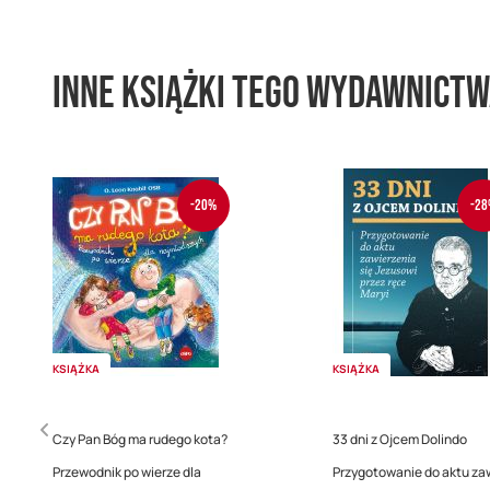
Inne książki tego wydawnict
-20%
-28
KSIĄŻKA
KSIĄŻKA
Czy Pan Bóg ma rudego kota?
33 dni z Ojcem Dolindo
Przewodnik po wierze dla
Przygotowanie do aktu za