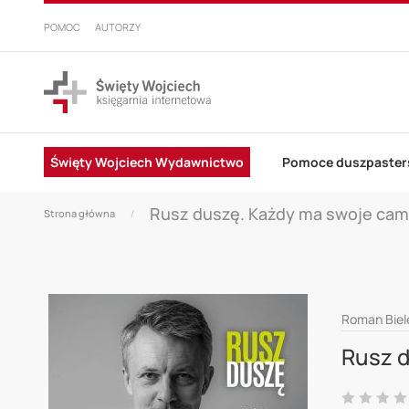
PRZEJDŹ
DO
POMOC
AUTORZY
TREŚCI
Święty Wojciech Wydawnictwo
Pomoce duszpaster
Rusz duszę. Każdy ma swoje cam
Strona główna
Skip
Roman Biele
to
Rusz d
the
end
Ocena: