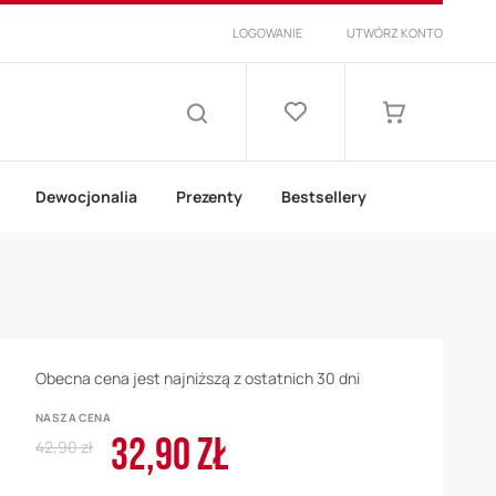
LOGOWANIE
UTWÓRZ KONTO
Lista
życzeń
Mój koszyk
SZUKAJ
Dewocjonalia
Prezenty
Bestsellery
Obecna cena jest najniższą z ostatnich 30 dni
NASZA CENA
32,90 ZŁ
Regular
Cena
42,90 zł
Price
promocyjna