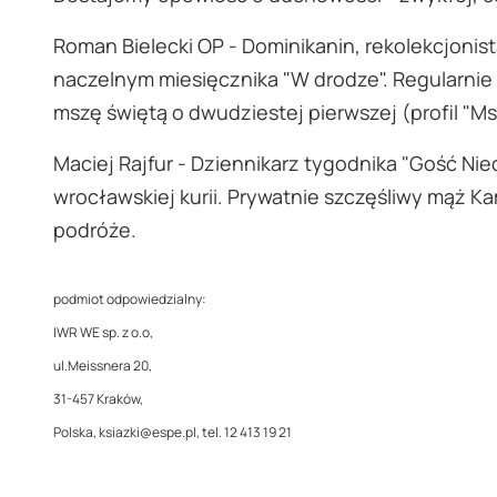
Roman Bielecki OP - Dominikanin, rekolekcjonist
naczelnym miesięcznika "W drodze". Regularnie 
mszę świętą o dwudziestej pierwszej (profil "Ms
Maciej Rajfur - Dziennikarz tygodnika "Gość Ni
wrocławskiej kurii. Prywatnie szczęśliwy mąż Ka
podróże.
podmiot odpowiedzialny:
IWR WE sp. z o.o,
ul.Meissnera 20,
31-457 Kraków,
Polska, ksiazki@espe.pl, tel. 12 413 19 21