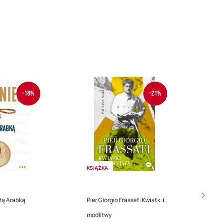
-18%
-21%
KSIĄŻKA
łą Arabką
Pier Giorgio Frassati Kwiatki i
modlitwy