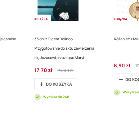
KSIĄŻKA
KSIĄŻKA
je camino
33 dni z Ojcem Dolindo
Różaniec z Ma
Przygotowanie do aktu zawierzenia
się Jezusowi przez ręce Maryi
Cena
Re
8,90 zł
1
Cena
Regular
17,70 zł
promocyjna
Pr
24,90 zł
promocyjna
Price
DO KO
DO KOSZYKA
Wysyłka 
Wysyłka do 24h