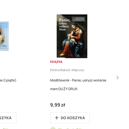
KSIĄŻKA
Estera Baksik-Majnusz
 (I piątki)
Modlitewnik - Panie, usłysz wołanie
mam DUŻY DRUK
9,99 zł
SZYKA
DO KOSZYKA