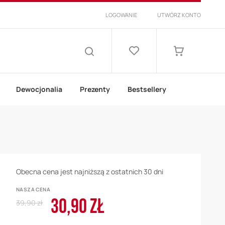
LOGOWANIE
UTWÓRZ KONTO
Lista
życzeń
Mój koszyk
SZUKAJ
Dewocjonalia
Prezenty
Bestsellery
Obecna cena jest najniższą z ostatnich 30 dni
NASZA CENA
30,90 ZŁ
Regular
Cena
39,90 zł
Price
promocyjna