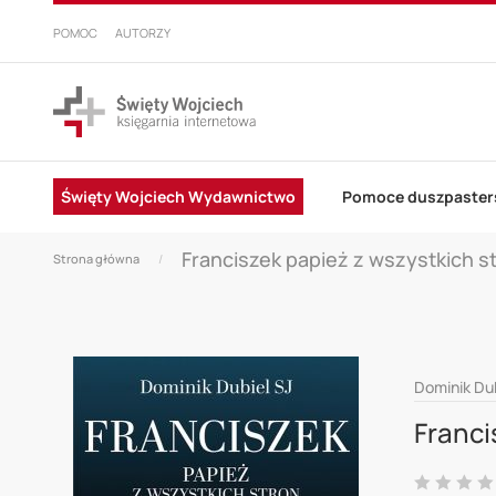
PRZEJDŹ
DO
POMOC
AUTORZY
TREŚCI
Święty Wojciech Wydawnictwo
Pomoce duszpaster
Franciszek papież z wszystkich s
Strona główna
Skip
Dominik Dub
to
Franci
the
end
Ocena: