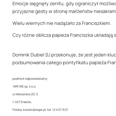
Emocje sięgnęły zenitu, gdy ograniczył możliw
przyjazne gesty w stronę małżeństw niesakram
Wielu wiernych nie nadążało za Franciszkiem.
Czy różne oblicza papieża Franciszka układają s
Dominik Dubiel SJ przekonuje, że jest jeden kluc
podsumowania całego pontyfikatu papieża Fran
podmiot odpowiedzialny:
IWR WE sp. z o.o,
ul.Meissnera 20, 3
1-457 Kraków,
Polska, ksiazki@espe.pl, tel. 12 413 19 21