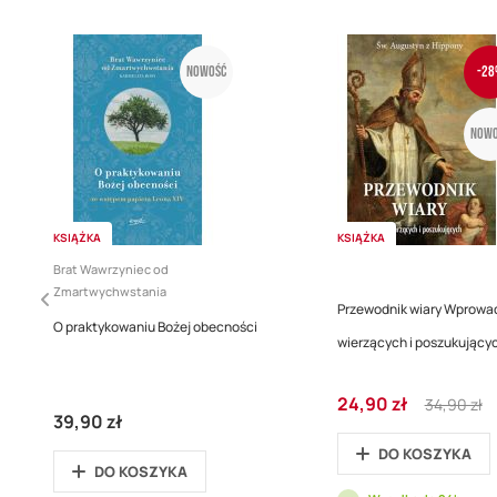
Nowość
-28
Nowo
KSIĄŻKA
KSIĄŻKA
Brat Wawrzyniec od
Zmartwychwstania
Przewodnik wiary Wprowad
O praktykowaniu Bożej obecności
wierzących i poszukujący
Cena
Regular
24,90 zł
34,90 zł
promocyjna
Price
39,90 zł
DO KOSZYKA
DO KOSZYKA