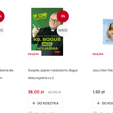
%
-9%
ść
Nowość
KSIĄŻKA
KSIĄŻKA
zenie dla
Świątek, piątek i niedziela Ks. Boguś
Jezu Ufam Tobie
ch
dalej wyjaśnia cz.2
Cena
Regular
38,00 zł
1,50 zł
42,00 zł
promocyjna
Price
DO KOSZYKA
DO KO