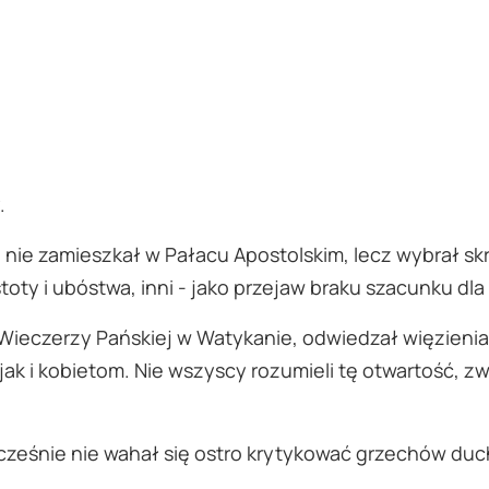
.
 nie zamieszkał w Pałacu Apostolskim, lecz wybrał s
toty i ubóstwa, inni - jako przejaw braku szacunku dl
 Wieczerzy Pańskiej w Watykanie, odwiedzał więzienia,
ak i kobietom. Nie wszyscy rozumieli tę otwartość, 
cześnie nie wahał się ostro krytykować grzechów duc