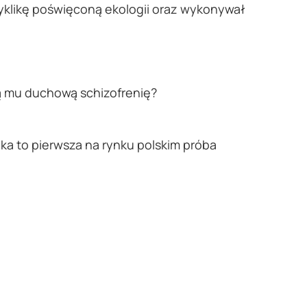
yklikę poświęconą ekologii oraz wykonywał
ają mu duchową schizofrenię?
ążka to pierwsza na rynku polskim próba