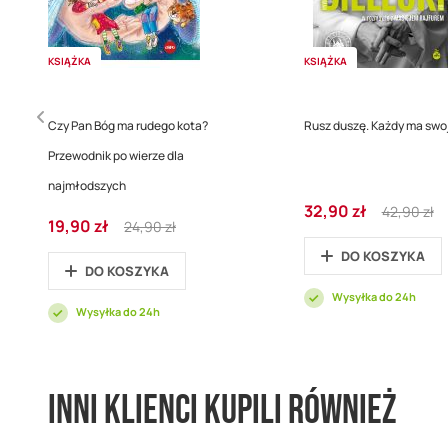
KSIĄŻKA
KSIĄŻKA
Czy Pan Bóg ma rudego kota?
Rusz duszę. Każdy ma swo
Przewodnik po wierze dla
najmłodszych
Cena
Regular
32,90 zł
42,90 zł
Cena
Regular
19,90 zł
promocyjna
Price
24,90 zł
promocyjna
Price
DO KOSZYKA
DO KOSZYKA
Wysyłka do 24h
Wysyłka do 24h
Inni klienci kupili również