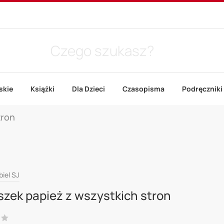
skie
Książki
Dla Dzieci
Czasopisma
Podręczniki
tron
iel SJ
szek papież z wszystkich stron