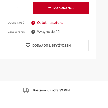
Ilość:
DO KOSZYKA
Ostatnia sztuka
DOSTĘPNOŚĆ
Wysyłka do 24h
CZAS WYSYŁKI
DODAJ DO LISTY ŻYCZEŃ
Dostawa już od 9.99 PLN