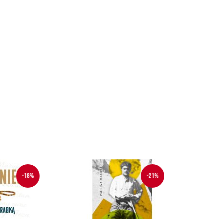
-18%
-21%