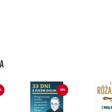
wa
%
-28%