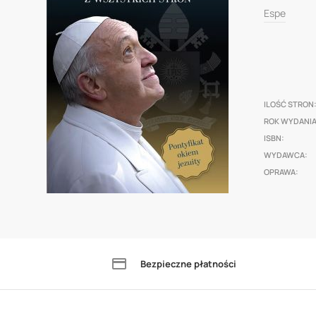
0
100
% of
of
Espe
the
images
gallery
ILOŚĆ STRON
ROK WYDANI
ISBN
WYDAWCA
OPRAWA
Skip
to
the
Bezpieczne płatności
beginning
of
the