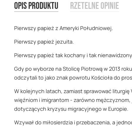
Opis produktu
Rzetelne opinie
images
gallery
Pierwszy papież z Ameryki Południowej.
Pierwszy papież jezuita.
Pierwszy papież tak kochany i tak nienawidzony
Gdy po wyborze na Stolicę Piotrową w 2013 roku
odczytali to jako znak powrotu Kościoła do pros
W kolejnych latach, zamiast sprawować liturgię
więźniom i imigrantom - zarówno mężczyznom, j
dotyczących kryzysu migracyjnego w Europie.
Wzywał do miłosierdzia i przebaczenia, a jedno