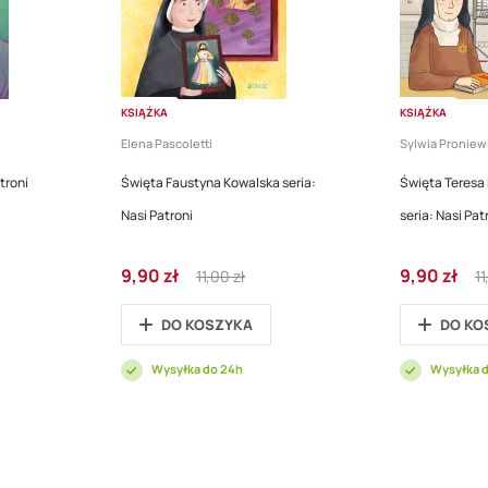
KSIĄŻKA
KSIĄŻKA
Elena Pascoletti
Sylwia Proniew
troni
Święta Faustyna Kowalska seria:
Święta Teresa
Nasi Patroni
seria: Nasi Pat
Cena
Regular
Cena
Re
9,90 zł
9,90 zł
11,00 zł
11
promocyjna
Price
promocyjna
Pr
DO KOSZYKA
DO KO
Wysyłka do 24h
Wysyłka 