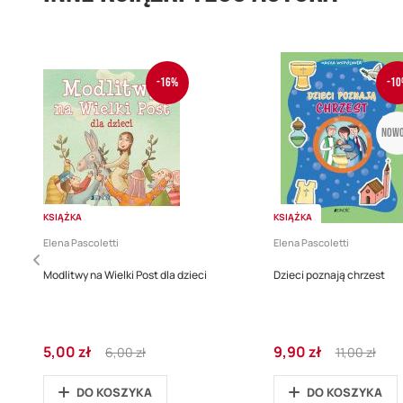
-16%
-10
Nowo
KSIĄŻKA
KSIĄŻKA
Elena Pascoletti
Elena Pascoletti
Modlitwy na Wielki Post dla dzieci
Dzieci poznają chrzest
Cena
Regular
Cena
Regular
5,00 zł
9,90 zł
6,00 zł
11,00 zł
promocyjna
Price
promocyjna
Price
DO KOSZYKA
DO KOSZYKA