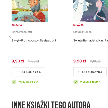
KSIĄŻKA
KSIĄŻKA
Elena Pascoletti
Claudia Cellesi
Święty Piotr Apostoł. Nasi patroni
Święta Bernadeta. Nasi Pa
Cena
Regular
Cena
Regular
9,90 zł
9,90 zł
11,00 zł
11,00 zł
promocyjna
Price
promocyjna
Price
DO KOSZYKA
DO KOSZYKA
Wysyłka do 24h
Wysyłka do 24h
Inne książki tego autora