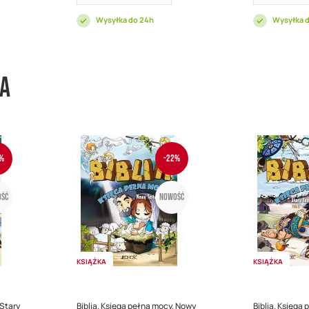
Wysyłka do 24h
Wysyłka 
wa
%
-22%
ść
Nowość
KSIĄŻKA
KSIĄŻKA
 Stary
Biblia. Księga pełna mocy. Nowy
Biblia. Księga 