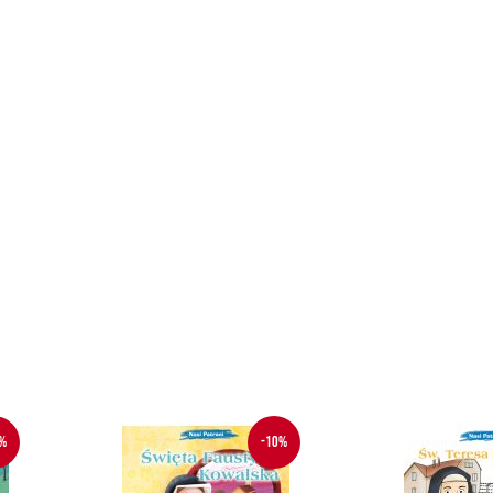
%
-10%