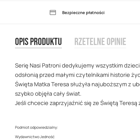
the
Bezpieczne płatności
beginning
of
the
Opis produktu
Rzetelne opinie
images
gallery
Serię Nasi Patroni dedykujemy wszystkim dzieci
odsłonią przed małymi czytelnikami historie ży
Święta Matka Teresa służyła najuboższym z ubog
szybko objęła cały świat.
Jeśli chcecie zaprzyjaźnić się ze Świętą Teresą 
Podmiot odpowiedzialny:
Wydawnictwo Jedność