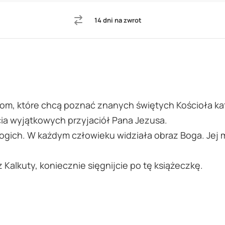
14 dni na zwrot
om, które chcą poznać znanych świętych Kościoła kato
cia wyjątkowych przyjaciół Pana Jezusa.
ich. W każdym człowieku widziała obraz Boga. Jej mis
z Kalkuty, koniecznie sięgnijcie po tę książeczkę.