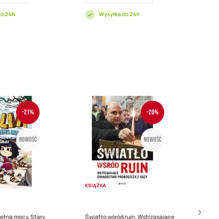
do 24h
Wysyłka do 24h
-21%
-20%
Nowość
Nowość
KSIĄŻKA
pełna mocy. Stary
Światło wśród ruin. Wstrząsające