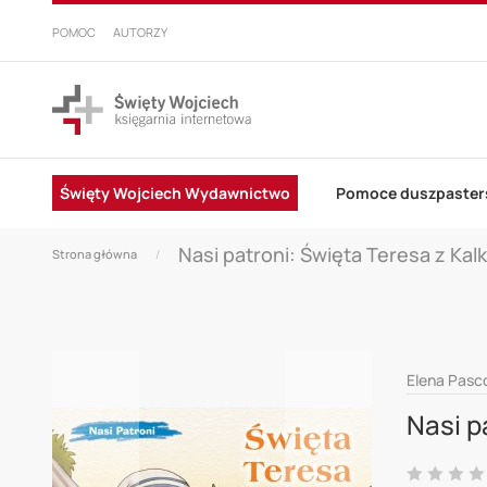
PRZEJDŹ
DO
POMOC
AUTORZY
TREŚCI
Święty Wojciech Wydawnictwo
Pomoce duszpaster
Nasi patroni: Święta Teresa z Kal
Strona główna
Skip
Elena Pasco
to
Nasi p
the
end
Ocena: