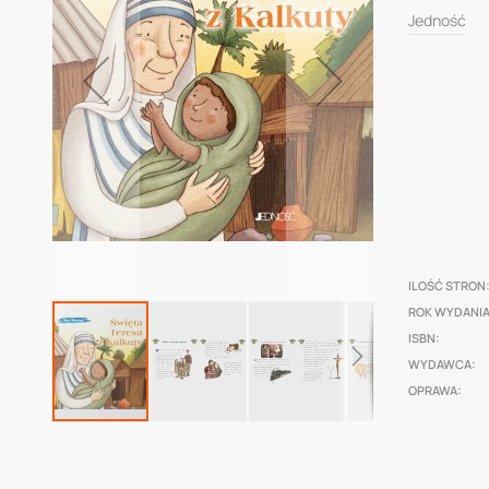
0
100
% of
of
Jedność
the
images
gallery
ILOŚĆ STRON
ROK WYDANI
ISBN
WYDAWCA
OPRAWA
Skip
to