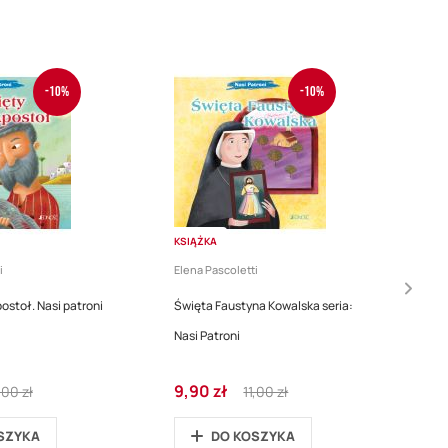
-10%
-10%
KSIĄŻKA
i
Elena Pascoletti
ostoł. Nasi patroni
Święta Faustyna Kowalska seria:
Nasi Patroni
gular
Cena
Regular
9,90 zł
,00 zł
11,00 zł
ice
promocyjna
Price
SZYKA
DO KOSZYKA