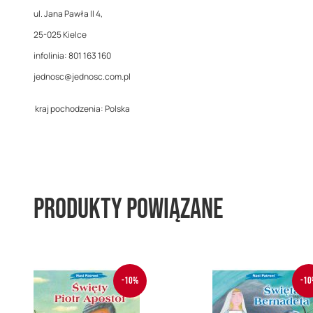
ul. Jana Pawła II 4,
25-025 Kielce
infolinia: 801 163 160
jednosc@jednosc.com.pl
kraj pochodzenia: Polska
Produkty powiązane
-10%
-10