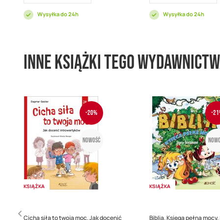
Wysyłka do 24h
Wysyłka do 24h
Inne książki tego wydawnict
-20%
-21
Nowość
Nowo
KSIĄŻKA
KSIĄŻKA
Cicha siła to twoja moc. Jak docenić
Biblia. Księga pełna mocy.