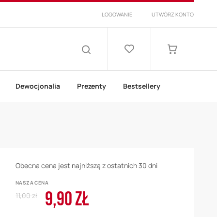
LOGOWANIE
UTWÓRZ KONTO
Lista
życzeń
Mój koszyk
SZUKAJ
Dewocjonalia
Prezenty
Bestsellery
Obecna cena jest najniższą z ostatnich 30 dni
NASZA CENA
9,90 ZŁ
Regular
Cena
11,00 zł
Price
promocyjna