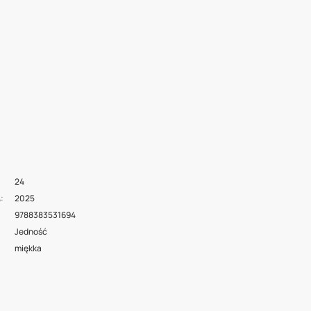
24
2025
A
9788383531694
Jedność
miękka