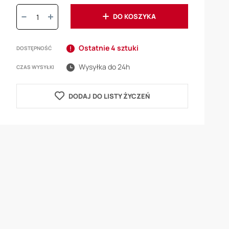
Ilość:
DO KOSZYKA
Ostatnie 4 sztuki
DOSTĘPNOŚĆ
Wysyłka do 24h
CZAS WYSYŁKI
DODAJ DO LISTY ŻYCZEŃ