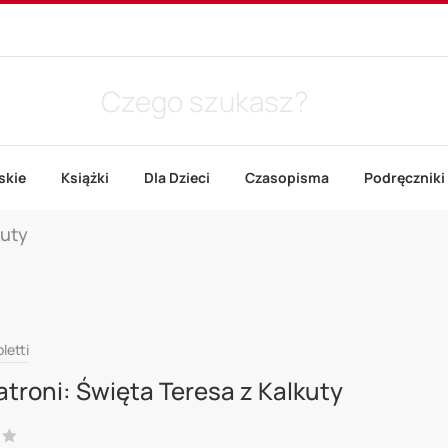
skie
Książki
Dla Dzieci
Czasopisma
Podręczniki
kuty
letti
atroni: Święta Teresa z Kalkuty