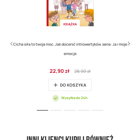
KSIĄŻKA
Cicha siła to twoja moc. Jak docenić introwertyków. seria: Ja i moje
emocje
Cena
Regular
22,90 zł
28,90 zł
promocyjna
Price
DO KOSZYKA
Wysyłka do 24h