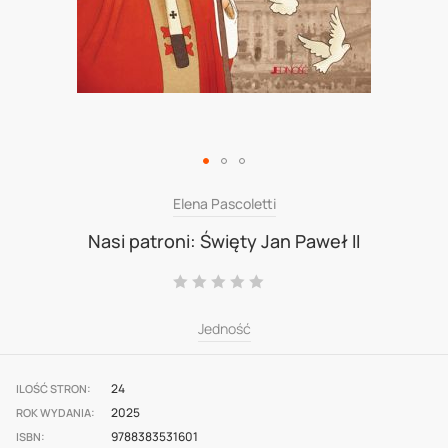
Skip
Elena Pascoletti
to
Nasi patroni: Święty Jan Paweł II
the
Ocena:
beginning
0
100
% of
of
Jedność
the
images
24
ILOŚĆ STRON
gallery
2025
ROK WYDANIA
9788383531601
ISBN