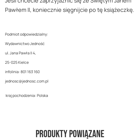
Jeśli chcecie zaprzyjaźnić się ze Świętym Janem
Pawłem II, koniecznie sięgnijcie po tę książeczkę.
Podmiot odpowiedzialny:
Wydawnictwo Jedność
ul. Jana Pawła II 4,
25-025 Kielce
infolinia: 801 163 160
jednosc@jednosc.com.pl
kraj pochodzenia: Polska
Produkty powiązane