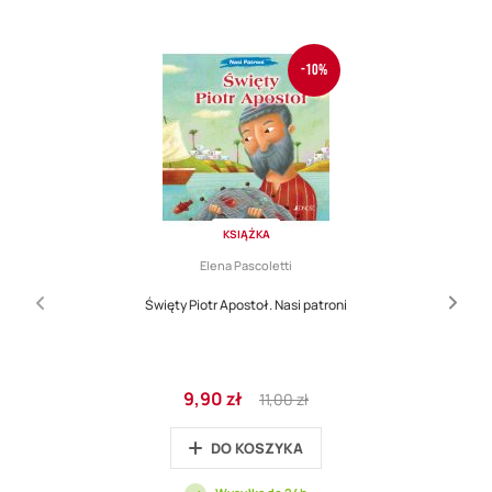
-10%
KSIĄŻKA
Elena Pascoletti
Święty Piotr Apostoł. Nasi patroni
Cena
Regular
9,90 zł
11,00 zł
promocyjna
Price
DO KOSZYKA