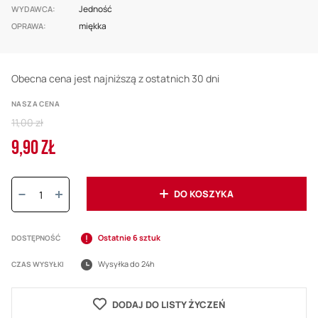
Jedność
WYDAWCA
miękka
OPRAWA
Obecna cena jest najniższą z ostatnich 30 dni
NASZA CENA
Regular
11,00 zł
Price
9,90 ZŁ
Cena
promocyjna
Ilość:
DO KOSZYKA
Ostatnie 6 sztuk
DOSTĘPNOŚĆ
Wysyłka do 24h
CZAS WYSYŁKI
DODAJ DO LISTY ŻYCZEŃ