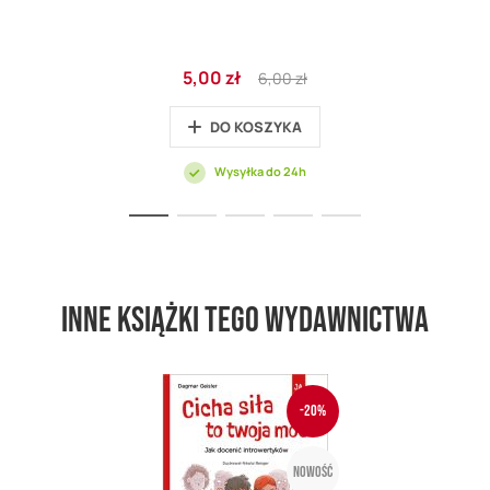
Cena
Regular
5,00 zł
6,00 zł
promocyjna
Price
DO KOSZYKA
Wysyłka do 24h
Inne książki tego wydawnictwa
-20%
Nowość