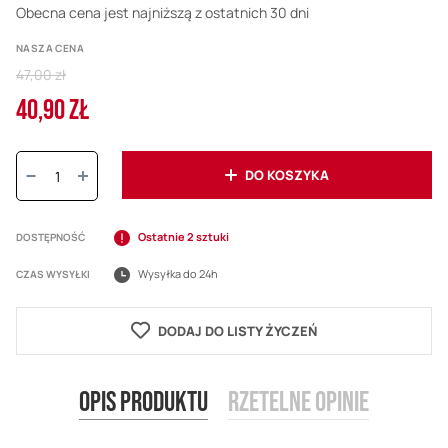
Obecna cena jest najniższą z ostatnich 30 dni
NASZA CENA
Regular
47,00 zł
Price
40,90 ZŁ
Cena
promocyjna
Ilość:
DO KOSZYKA
Ostatnie 2 sztuki
DOSTĘPNOŚĆ
Wysyłka do 24h
CZAS WYSYŁKI
DODAJ DO LISTY ŻYCZEŃ
Opis produktu
Rzetelne opinie