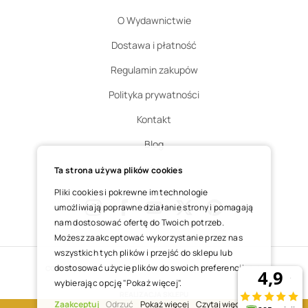
O Wydawnictwie
Dostawa i płatność
Regulamin zakupów
Polityka prywatności
Kontakt
Blog
Zgłoś zwrot
Ta strona używa plików cookies
Pliki cookies i pokrewne im technologie
umożliwiają poprawne działanie strony i pomagają
nam dostosować ofertę do Twoich potrzeb.
Instagram
Facebook
Youtube
X
Pinterest
Możesz zaakceptować wykorzystanie przez nas
wszystkich tych plików i przejść do sklepu lub
dostosować użycie plików do swoich preferencji,
COPYRIGHT © 2025 ŚWIĘTY WOJCIECH DOM MEDIALNY SP. Z O.O.
wybierając opcję "Pokaż więcej".
REALIZACJA SKLEPU
Zaakceptuj
Odrzuć
Pokaż więcej
Czytaj więcej