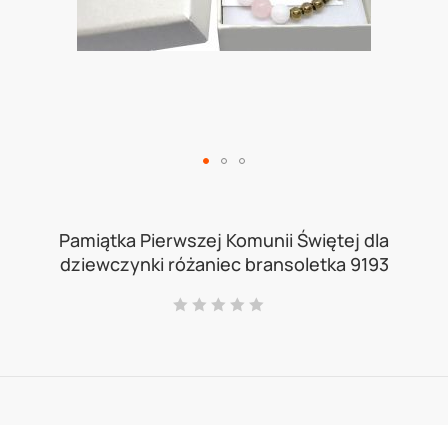
Skip
to
Pamiątka Pierwszej Komunii Świętej dla
dziewczynki różaniec bransoletka 9193
the
beginning
Ocena:
0
100
% of
of
the
images
gallery