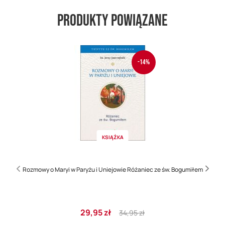
Produkty powiązane
-14%
KSIĄŻKA
Rozmowy o Maryi w Paryżu i Uniejowie Różaniec ze św. Bogumiłem
Cena
Regular
29,95 zł
34,95 zł
promocyjna
Price