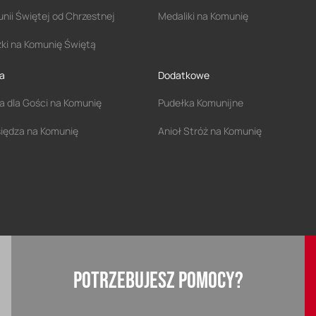
nii Świętej od Chrzestnej
Medaliki na Komunię
zki na Komunię Świętą
a
Dodatkowe
a dla Gości na Komunię
Pudełka Komunijne
siędza na Komunię
Anioł Stróż na Komunię
POTRZEBUJESZ POMOCY?