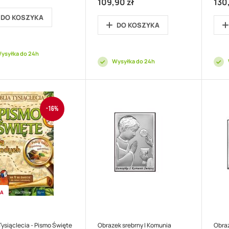
cyjna
Price
109,90 zł
130
DO KOSZYKA
DO KOSZYKA
ysyłka do 24h
Wysyłka do 24h
-16%
KA
 Tysiąclecia - Pismo Święte
Obrazek srebrny I Komunia
Obra