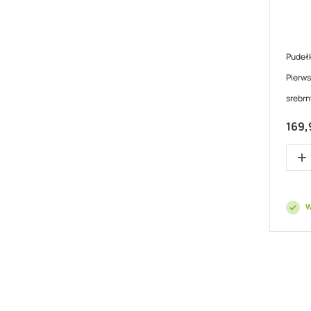
Pudeł
Pierws
srebr
169,
W
Strona