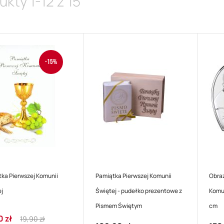
ukty
1
-
12
z
15
-15%
ka Pierwszej Komunii
Pamiątka Pierwszej Komunii
Obraz
j
Świętej - pudełko prezentowe z
Komun
Pismem Świętym
cm
Regular
0 zł
19,90 zł