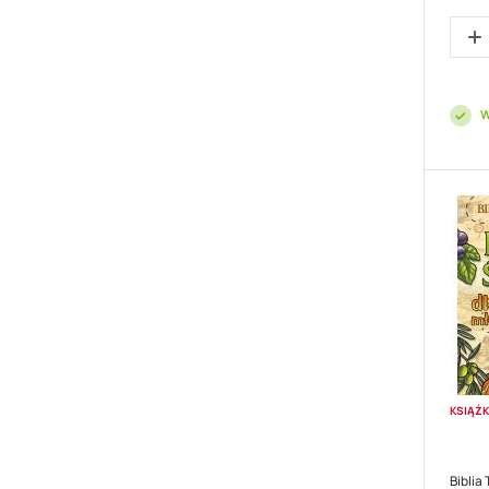
promo
W
KSIĄŻ
Biblia