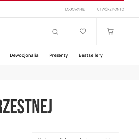
LOGOWANIE
UTWÓRZ KONTO
Lista
życzeń
Mój koszyk
SZUKAJ
Dewocjonalia
Prezenty
Bestsellery
RZESTNEJ