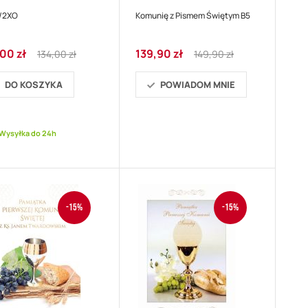
/2XO
Komunię z Pismem Świętym B5
Regular
Cena
Regular
,00 zł
139,90 zł
134,00 zł
149,90 zł
ocyjna
Price
promocyjna
Price
DO KOSZYKA
POWIADOM MNIE
Wysyłka do 24h
-15%
-15%