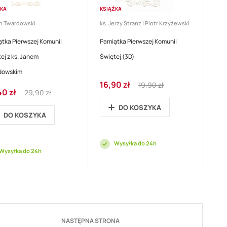
ŻKA
KSIĄŻKA
an Twardowski
ks. Jerzy Stranz i Piotr Krzyżewski
tka Pierwszej Komunii
Pamiątka Pierwszej Komunii
ej z ks. Janem
Świętej (3D)
dowskim
Cena
Regular
16,90 zł
19,90 zł
Regular
40 zł
promocyjna
Price
29,90 zł
ocyjna
Price
DO KOSZYKA
DO KOSZYKA
Wysyłka do 24h
Wysyłka do 24h
Strona
NASTĘPNA STRONA