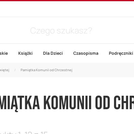
skie
Książki
Dla Dzieci
Czasopisma
Podręczniki
więtej
Pamiątka Komunii od Chrzestnej
MIĄTKA KOMUNII OD CH