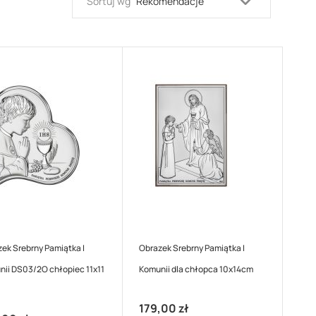
Ustaw
Sortuj wg
kierunek
malejący
ek Srebrny Pamiątka I
Obrazek Srebrny Pamiątka I
ii DS03/2O chłopiec 11x11
Komunii dla chłopca 10x14cm
179,00 zł