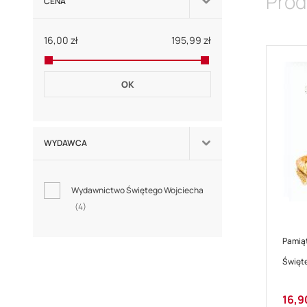
Prod
CENA
16,00 zł
195,99 zł
OK
WYDAWCA
Wydawnictwo Świętego Wojciecha
4
Pamiąt
Święte
Cena
16,9