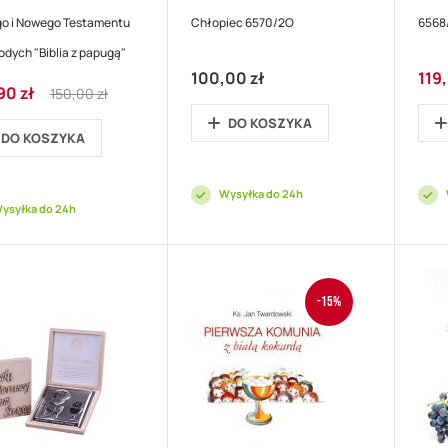
go i Nowego Testamentu
Chłopiec 6570/2O
6568
odych "Biblia z papugą"
Cena
100,00 zł
119
Regular
90 zł
prom
150,00 zł
cyjna
Price
DO KOSZYKA
DO KOSZYKA
Wysyłka do 24h
ysyłka do 24h
-15%