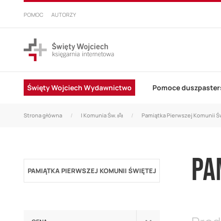
PRZEJDŹ
DO
POMOC
AUTORZY
TREŚCI
Święty Wojciech Wydawnictwo
Pomoce duszpaster
Strona główna
I Komunia Św. 👼
Pamiątka Pierwszej Komunii Ś
PA
PAMIĄTKA PIERWSZEJ KOMUNII ŚWIĘTEJ