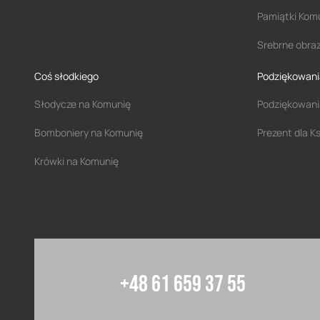
Pamiątki Komu
Srebrne obra
Coś słodkiego
Podziękowani
Słodycze na Komunię
Podziękowani
Bomboniery na Komunię
Prezent dla K
Krówki na Komunię
+48 61 659 37 55