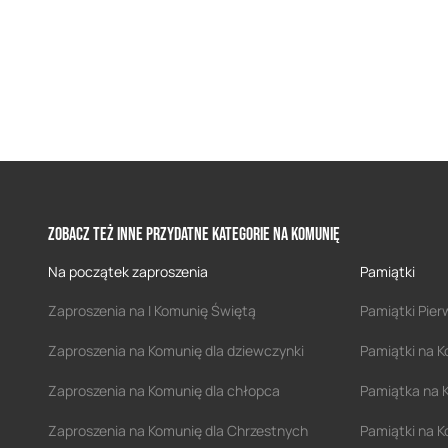
Zobacz też inne przydatne kategorie na Komunię
Na początek zaproszenia
Pamiątki
Zaproszenia na I Komunię Świętą
Pamiątki Pier
Zaproszenia na Komunię dla dziewczynki
Pamiątki na K
Zaproszenia na Komunię dla chłopca
Pamiątka na 
Zaproszenia na Komunię dla Chrzestnych
Pamiątki na 