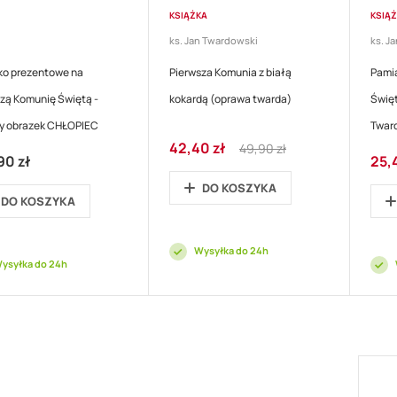
KSIĄŻKA
KSIĄ
ks. Jan Twardowski
ks. J
ko prezentowe na
Pierwsza Komunia z białą
Pamią
zą Komunię Świętą -
kokardą (oprawa twarda)
Święt
ny obrazek CHŁOPIEC
Twar
Cena
Regular
42,40 zł
49,90 zł
Cena
90 zł
promocyjna
Price
25,
prom
DO KOSZYKA
DO KOSZYKA
Wysyłka do 24h
ysyłka do 24h