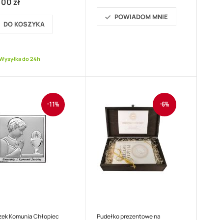
,00 zł
POWIADOM MNIE
DO KOSZYKA
Wysyłka do 24h
-11%
-6%
zek Komunia Chłopiec
Pudełko prezentowe na