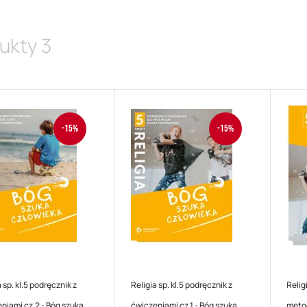
ukty
3
-15%
-15%
 sp. kl.5 podręcznik z
Religia sp. kl.5 podręcznik z
Relig
niami cz.2 - Bóg szuka
ćwiczeniami cz.1 - Bóg szuka
metod