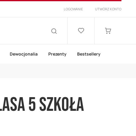
LOGOWANIE
UTWÓRZ KONTO
Lista
życzeń
Mój koszyk
SZUKAJ
Dewocjonalia
Prezenty
Bestsellery
KLASA 5 SZKOŁA