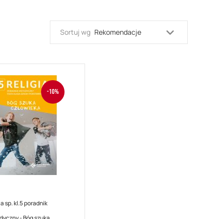
Ustaw
Sortuj wg
kierunek
malejący
-10%
ia sp. kl.5 poradnik
yczny - Bóg szuka