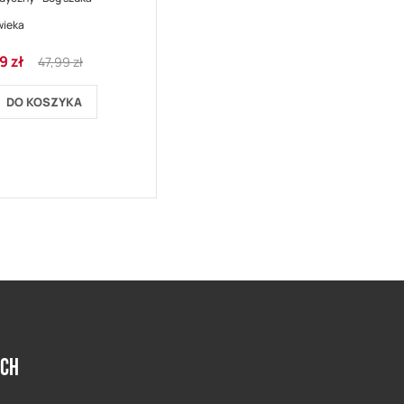
wieka
Regular
9 zł
47,99 zł
ocyjna
Price
DO KOSZYKA
ych