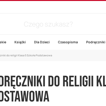
skie
Książki
Dla Dzieci
Czasopisma
Podręczniki
niki do religii Klasa 5 Szkoła Podstawowa
DRĘCZNIKI DO RELIGII 
DSTAWOWA