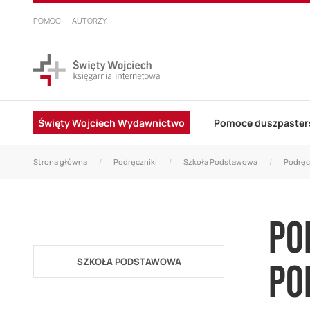
PRZEJDŹ
DO
POMOC
AUTORZY
TREŚCI
Święty Wojciech Wydawnictwo
Pomoce duszpaster
Strona główna
Podręczniki
Szkoła Podstawowa
Podręcz
PO
SZKOŁA PODSTAWOWA
PO