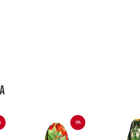
wa
%
-5%