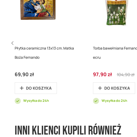
Płytka ceramiczna 13x13 cm. Matka
Torba bawełniana Fernando
Boża Fernando
ecru
Cena
Regular
69,90 zł
97,90 zł
104,90 zł
promocyjna
Price
DO KOSZYKA
DO KOSZYKA
Wysyłka do 24h
Wysyłka do 24h
Inni klienci kupili również