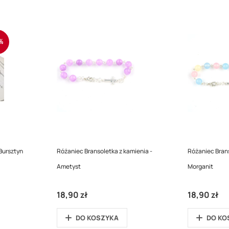
%
Bursztyn
Różaniec Bransoletka z kamienia -
Różaniec Brans
Ametyst
Morganit
18,90 zł
18,90 zł
DO KOSZYKA
DO KO