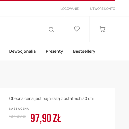
LOGOWANIE
UTWÓRZ KONTO
Lista
życzeń
Mój koszyk
SZUKAJ
Dewocjonalia
Prezenty
Bestsellery
Obecna cena jest najniższą z ostatnich 30 dni
NASZA CENA
97,90 ZŁ
Regular
Cena
104,90 zł
Price
promocyjna