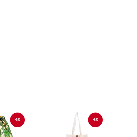
-5%
-6%