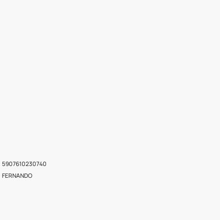
5907610230740
FERNANDO