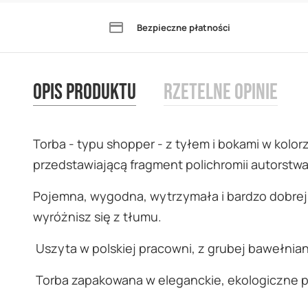
the
Bezpieczne płatności
beginning
of
the
Opis produktu
Rzetelne opinie
images
gallery
Torba - typu shopper - z tyłem i bokami w kolo
przedstawiającą fragment polichromii autorstw
Pojemna, wygodna, wytrzymała i bardzo dobrej j
wyróżnisz się z tłumu.
Uszyta w polskiej pracowni, z grubej bawełnia
Torba zapakowana w eleganckie, ekologiczne 