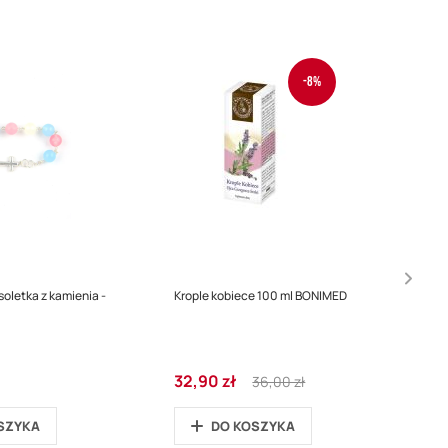
-8%
oletka z kamienia -
Krople kobiece 100 ml BONIMED
Cena
Regular
32,90 zł
36,00 zł
promocyjna
Price
SZYKA
DO KOSZYKA