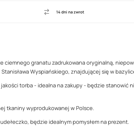
14 dni na zwrot
rze ciemnego granatu zadrukowana oryginalną, niepow
a Stanisława Wyspiańskiego, znajdującej się w bazyli
akości torba - idealna na zakupy - będzie stanowić n
nej tkaniny wyprodukowanej w Polsce.
pudełeczko, będzie idealnym pomysłem na prezent.