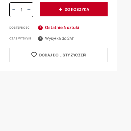
Ilość:
DO KOSZYKA
Ostatnie 4 sztuki
DOSTĘPNOŚĆ
Wysyłka do 24h
CZAS WYSYŁKI
DODAJ DO LISTY ŻYCZEŃ