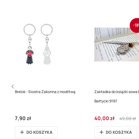
-18
Brelok - Siostra Zakonna z modlitwą
Zakładka do książki sowa 
Bałtycki 9197
Cena
Regular
7,90 zł
40,00 zł
49,00 zł
promocyjna
Price
DO KOSZYKA
DO KOSZYKA