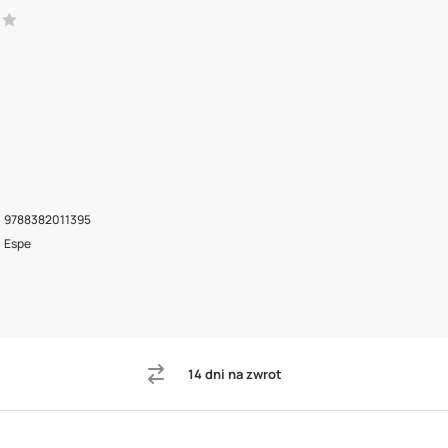
9788382011395
Espe
14 dni na zwrot