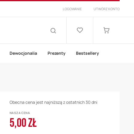
LOGOWANIE
UTWÓRZ KONTO
Lista
życzeń
Mój koszyk
SZUKAJ
Dewocjonalia
Prezenty
Bestsellery
Obecna cena jest najniższą z ostatnich 30 dni
NASZA CENA
5,00 ZŁ