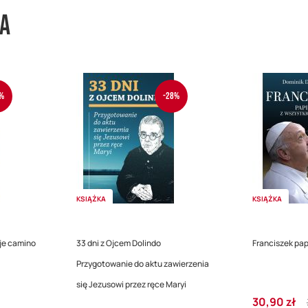
wa
%
-28%
KSIĄŻKA
KSIĄŻKA
je camino
33 dni z Ojcem Dolindo
Franciszek pap
Przygotowanie do aktu zawierzenia
się Jezusowi przez ręce Maryi
Cena
30,90 zł
Cena
Regular