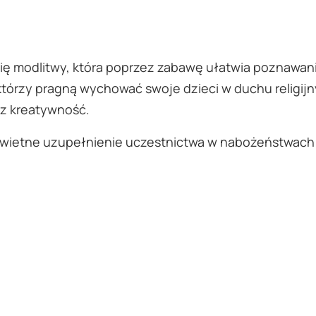
się modlitwy, która poprzez zabawę ułatwia poznawa
którzy pragną wychować swoje dzieci w duchu religij
az kreatywność.
 świetne uzupełnienie uczestnictwa w nabożeństwach