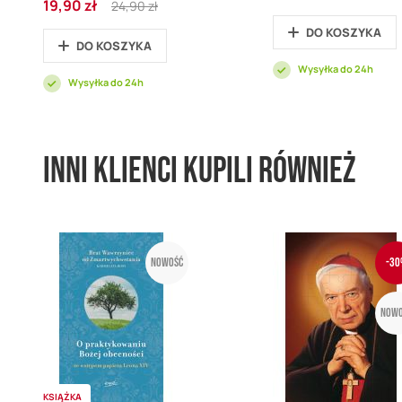
19,90 zł
promocyjna
Price
24,90 zł
promocyjna
Price
DO KOSZYKA
DO KOSZYKA
Wysyłka do 24h
Wysyłka do 24h
Inni klienci kupili również
Nowość
-30
Nowo
KSIĄŻKA