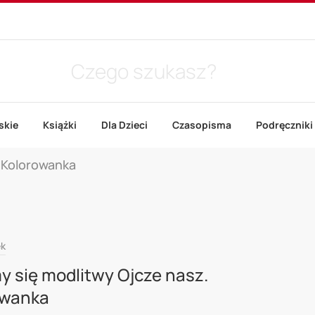
skie
Książki
Dla Dzieci
Czasopisma
Podręczniki
 Kolorowanka
ek
 się modlitwy Ojcze nasz.
owanka