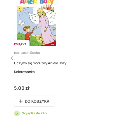
KSIĄŻKA
red. Jacek Socha
Uczymy się modlitwy Aniele Boży.
Kolorowanka
5,00 zł
DO KOSZYKA
Wysyłka do 24h