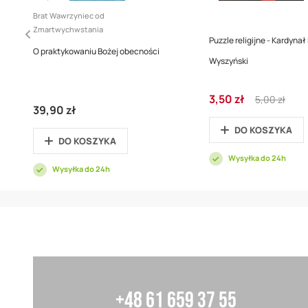
Brat Wawrzyniec od
Zmartwychwstania
Puzzle religijne - Kardynał
O praktykowaniu Bożej obecności
Wyszyński
Cena
Regular
3,50 zł
5,00 zł
promocyjna
Price
39,90 zł
DO KOSZYKA
DO KOSZYKA
Wysyłka do 24h
Wysyłka do 24h
+48 61 659 37 55