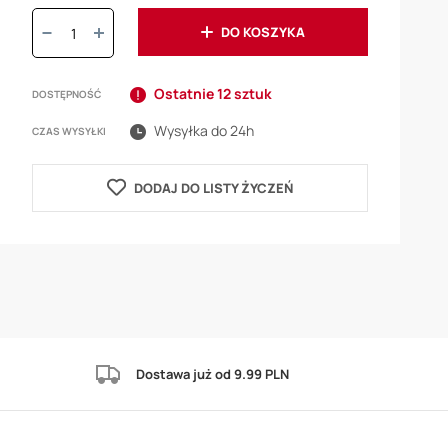
Ilość:
DO KOSZYKA
Ostatnie 12 sztuk
DOSTĘPNOŚĆ
Wysyłka do 24h
CZAS WYSYŁKI
DODAJ DO LISTY ŻYCZEŃ
Dostawa już od 9.99 PLN