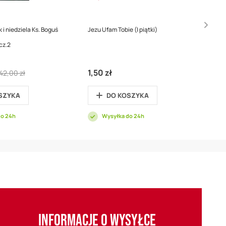
 i niedziela Ks. Boguś
Jezu Ufam Tobie (I piątki)
cz.2
Regular
1,50 zł
42,00 zł
Price
SZYKA
DO KOSZYKA
do 24h
Wysyłka do 24h
INFORMACJE O WYSYŁCE