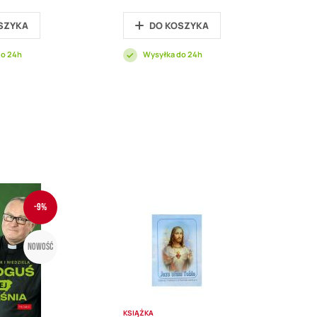
Price
promocyjna
Price
SZYKA
DO KOSZYKA
do 24h
Wysyłka do 24h
-9%
Nowość
KSIĄŻKA