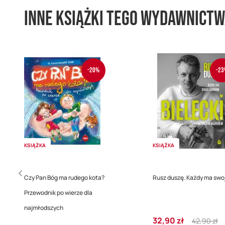
Inne książki tego wydawnict
-20%
-23
KSIĄŻKA
KSIĄŻKA
Czy Pan Bóg ma rudego kota?
Rusz duszę. Każdy ma swo
Przewodnik po wierze dla
najmłodszych
Cena
Regular
32,90 zł
42,90 zł
Cena
Regular