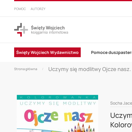
PRZEJDŹ
DO
POMOC
AUTORZY
TREŚCI
Święty Wojciech Wydawnictwo
Pomoce duszpaster
Uczymy się modlitwy Ojcze nasz.
Strona główna
Skip
Socha Jac
to
Uczymy
the
Kolor
end