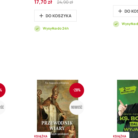
17,70 zł
promocyjna
24,90 zł
promocyjna
Price
DO KO
DO KOSZYKA
Wysyłka 
Wysyłka do 24h
%
-28%
ść
Nowość
KSIĄŻKA
KSIĄŻKA