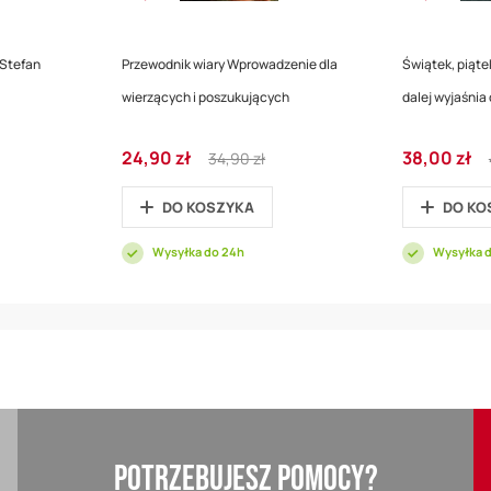
 Stefan
Przewodnik wiary Wprowadzenie dla
Świątek, piątek
wierzących i poszukujących
dalej wyjaśnia 
Cena
Regular
Cena
24,90 zł
38,00 zł
34,90 zł
promocyjna
Price
promocyjna
DO KOSZYKA
DO KO
Wysyłka do 24h
Wysyłka 
POTRZEBUJESZ POMOCY?