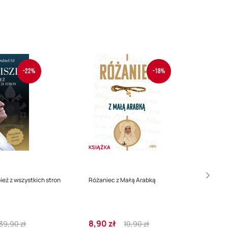
-22%
-18%
KSIĄŻKA
ież z wszystkich stron
Różaniec z Małą Arabką
Regular
Cena
Regular
8,90 zł
39,90 zł
10,90 zł