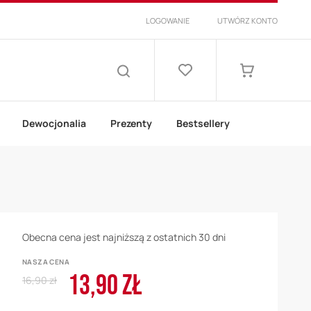
LOGOWANIE
UTWÓRZ KONTO
Lista
życzeń
Mój koszyk
SZUKAJ
Dewocjonalia
Prezenty
Bestsellery
Obecna cena jest najniższą z ostatnich 30 dni
NASZA CENA
13,90 ZŁ
Regular
Cena
16,90 zł
Price
promocyjna