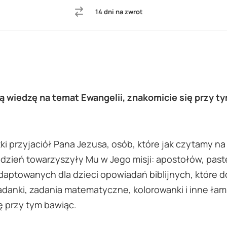
14 dni na zwrot
ą wiedzę na temat Ewangelii, znakomicie się przy t
i przyjaciół Pana Jezusa, osób, które jak czytamy na 
zień towarzyszyły Mu w Jego misji: apostołów, pasterz
aptowanych dla dzieci opowiadań biblijnych, które d
ładanki, zadania matematyczne, kolorowanki i inne ła
ę przy tym bawiąc.