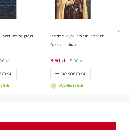
e - Modlitwa w Ogrójcu
Puzzle religijne - Święta Teresa od
Dzieciątka Jezus
gular
Cena
Regular
3,50 zł
00 zł
5,00 zł
ice
promocyjna
Price
SZYKA
DO KOSZYKA
do 24h
Wysyłka do 24h