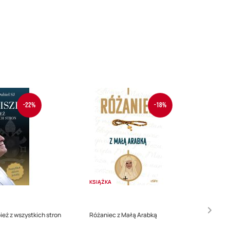
-22%
-18%
KSIĄŻKA
ież z wszystkich stron
Różaniec z Małą Arabką