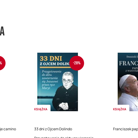
wa
%
-28%
KSIĄŻKA
KSIĄŻKA
je camino
33 dni z Ojcem Dolindo
Franciszek pap