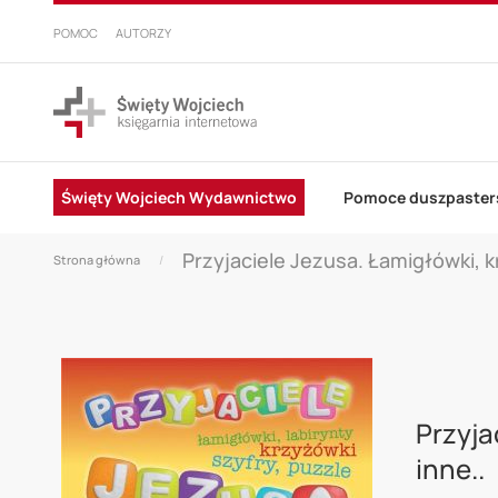
PRZEJDŹ
DO
POMOC
AUTORZY
TREŚCI
Święty Wojciech Wydawnictwo
Pomoce duszpaster
Przyjaciele Jezusa. Łamigłówki, kr
Strona główna
Skip
to
Przyja
the
inne..
end