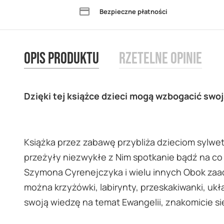
images
Bezpieczne płatności
gallery
Opis produktu
Rzetelne opinie
Dzięki tej książce dzieci mogą wzbogacić swoj
Książka przez zabawę przybliża dzieciom sylwetk
przeżyły niezwykłe z Nim spotkanie bądź na co d
Szymona Cyrenejczyka i wielu innych Obok zaad
można krzyżówki, labirynty, przeskakiwanki, uk
swoją wiedzę na temat Ewangelii, znakomicie si