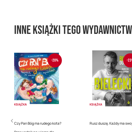
Inne książki tego wydawnict
-20%
-23
KSIĄŻKA
KSIĄŻKA
Czy Pan Bóg ma rudego kota?
Rusz duszę. Każdy ma swo