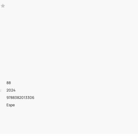
88
2024
A
9788382013306
Espe